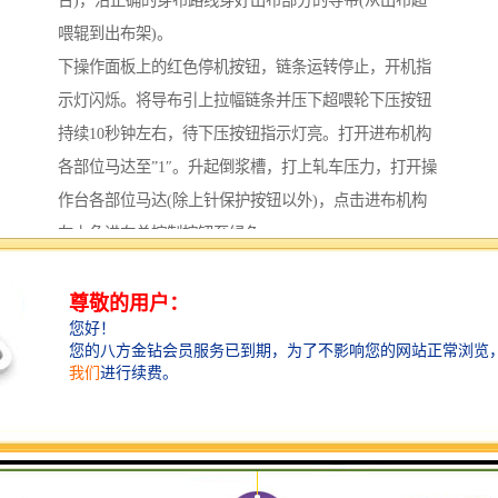
台)，沿正确的穿布路线穿好出布部分的导带(从出布超
喂辊到出布架)。
下操作面板上的红色停机按钮，链条运转停止，开机指
示灯闪烁。将导布引上拉幅链条并压下超喂轮下压按钮
持续10秒钟左右，待下压按钮指示灯亮。打开进布机构
各部位马达至”1″。升起倒浆槽，打上轧车压力，打开操
作台各部位马达(除上针保护按钮以外)，点击进布机构
左上角进布总控制按钮至绿色。
根据流程卡找到要加工的布推至进布处接上导布，化好
华工料并放入倒浆槽(排掉前20L)。根据要加工的布的组
织状况及工艺要求落布卷装或者车装。设定各部分的参
数，根据要加工的布的纬斜情况预设整纬器中快/中慢，
左快/右快。打铃通知进落布准备开机，待回铃后按下开
机按钮，加速指示灯闪烁，设定工艺要求的车速并确
认，点击加速按钮车速自动增至工艺要求车速。