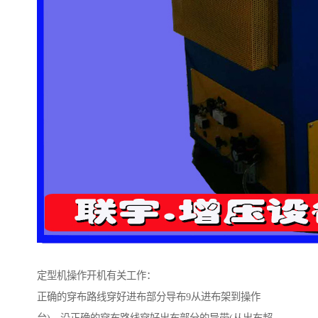
定型机操作开机有关工作：
正确的穿布路线穿好进布部分导布9从进布架到操作