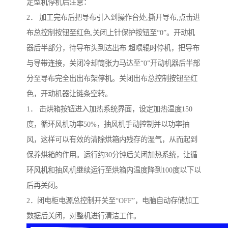
定型机停机后注意：
2． 加工完布后把导布引入到操作台处,撕开导布,点击进
布总控制按钮至红色,关闭上针保护按钮至“0”。开动机
器后半部分，待导布头到达出布 超喂辊时停机，把导布
与导带连接，关闭冷却筒张力马达至“0”开动机器后半部
分至导布完全出出布架停机。关闭出布总控制按钮至红
色，开动机器让链条空转。
1． 击烘箱按钮进入加热系统界面，设定加热温度150
度，循环风机功率50%，抽风机手动控制并以功率抽
风，这样可以有效的清除烘箱内残存的湿气，从而起到
保养烘箱的作用。运行约30分钟后关闭加热系统，让循
环风机和抽风机继续运行至烘箱内温度降到100度以下以
后再关闭。
2．闭电柜电源总控制开关至“OFF”，电脑自动存储加工
数据后关闭，对整机进行清洁工作。