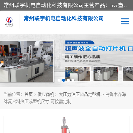
常州联宇机电自动化科技有限公司主营产品：pvc塑料焊机、高频热合机、软膜天花压边机、服装布料凹凸压花机、布料3d压印设备、服装植胶设备、超声波布料花边机、无纺布热合机、全自动压花机。
常州联宇机电自动化科技有限公司
压花定型机以及压花模具
超声波热合机
高频热合机
超声波花边机
超声波复合压花机
凹凸压花机压标机
当前位置：
首页
>
供应商机
>
大压力油压凹凸定型机
> 乌鲁木齐海
3040凹凸压花机
双头服装凹凸压花机
绵复合料热压成型机尺寸 可按需定制
双头油压凹凸压花机
大压力油压凹凸定型机
高频压花压标机
自动超声波打片成型机