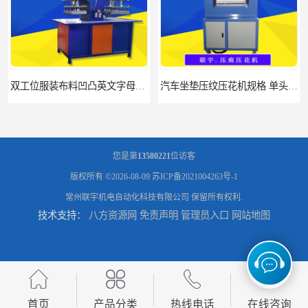
双工位服装布料凹凸英文字母压字机找联宇制造厂
汽车坐垫压纹压花机规格 单头大台面凹凸压花机 现货供应
您是第
13580221
位访客
版权所有 ©2026-08-09
苏ICP备2021004263号-1
常州联宇机电自动化科技有限公司
保留所有权利.
技术支持：
八方资源网
免责声明
管理员入口
网站地图
浙江布料凹凸4d压纹机生产厂家 服装凹凸4d压纹植胶机 经济实惠
面料凹凸压纹机厂家 毛巾干发巾压标压logo设备 性能稳定
首页
产品分类
热线电话
在线咨询