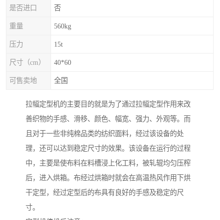
是否进口
否
重量
560kg
压力
15t
尺寸（cm）
40*60
可售卖地
全国
拉幅定型机的主要目的就是为了通过拉幅定型作用来改
善织物的手感、滑移、颜色、幅宽、强力、外观等。而
且对于一些非纯棉品类的纺织面料，经过该设备的处
理，还可以达到稳定尺寸的效果。该设备在运行的过程
中，主要是使布料在料槽浸上化工料，被轧辊均匀压榨
后，进入烘箱。布经过烘箱时就会在高温热风作用下烘
干定型，经过定型后的布具有良好的手感及稳定的尺
寸。