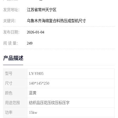
发货地址：
江苏省常州天宁区
关键词：
乌鲁木齐海绵复合料热压成型机尺寸
发布日期：
2026-01-04
阅 读 量：
249
产品描述
型号
LY-YH05
尺寸
140*145*250
颜色
蓝黄
用途范围
纺织品压花压纹压标压字
功率
15kw