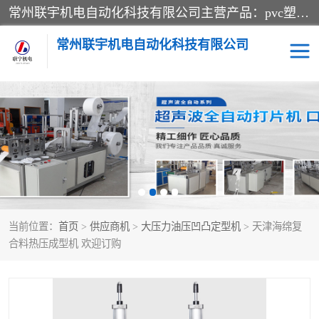
常州联宇机电自动化科技有限公司主营产品：pvc塑料焊机、高频热合机、软膜天花压边机、服装布料凹凸压花机、布料3d压印设备、服装植胶设备、超声波布料花边机、无纺布热合机、全自动压花机。
常州联宇机电自动化科技有限公司
压花定型机以及压花模具
超声波热合机
高频热合机
超声波花边机
超声波复合压花机
凹凸压花机压标机
当前位置：
首页
>
供应商机
>
大压力油压凹凸定型机
> 天津海绵复
3040凹凸压花机
双头服装凹凸压花机
合料热压成型机 欢迎订购
双头油压凹凸压花机
大压力油压凹凸定型机
高频压花压标机
自动超声波打片成型机