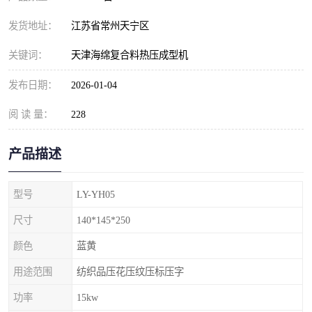
发货地址：
江苏省常州天宁区
关键词：
天津海绵复合料热压成型机
发布日期：
2026-01-04
阅 读 量：
228
产品描述
型号
LY-YH05
尺寸
140*145*250
颜色
蓝黄
用途范围
纺织品压花压纹压标压字
功率
15kw