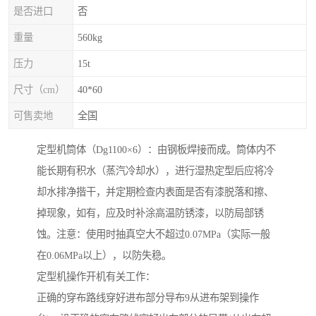
是否进口
否
重量
560kg
压力
15t
尺寸（cm）
40*60
可售卖地
全国
定型机筒体（Dg1100×6）：由钢板焊接而成。筒体内不
能长期有积水（蒸汽冷却水），进行湿热定型后应将冷
却水排净揩干，并定期检查内表面是否有漆脱落和擦、
掉现象，如有，应及时补涂高温防锈漆，以防局部锈
蚀。注意：使用时抽真空大不超过0.07MPa（实际一般
在0.06MPa以上），以防失稳。
定型机操作开机有关工作：
正确的穿布路线穿好进布部分导布9从进布架到操作