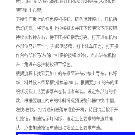
台)，沿正确的穿布路线穿好出布部分的导带(从出布超
喂辊到出布架)。
下操作面板上的红色停机按钮，链条运转停止，开机指
示灯闪烁。将导布引上拉幅链条并压下超喂轮下压按钮
持续10秒钟左右，待下压按钮指示灯亮。打开进布机构
各部位马达至”1″。升起倒浆槽，打上轧车压力，打开操
作台各部位马达(除上针保护按钮以外)，点击进布机构
左上角进布总控制按钮至绿色。
根据流程卡找到要加工的布推至进布处接上导布，化好
华工料并放入倒浆槽(排掉前20L)。根据要加工的布的组
织状况及工艺要求落布卷装或者车装。设定各部分的参
数，根据要加工的布的纬斜情况预设整纬器中快/中慢，
左快/右快。打铃通知进落布准备开机，待回铃后按下开
机按钮，加速指示灯闪烁，设定工艺要求的车速并确
认，点击加速按钮车速自动增至工艺要求车速。