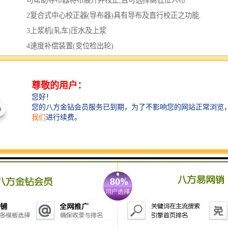
可帮助导布器将布展开并校正,且可选择高低位入布
2复合式中心校正器(导布器)具有导布及直行校正之功能.
3上浆机(轧车)压水及上浆
4速度补偿装置(变位检出轮)
可控制上浆机及定型机之间的张力
5线纱布校
可校正布区之线纱或线弧
6控制面板
将所有电动调整功能集中于箱上方,
涵盖全机95%之操作功能.
7展边器及布边
负责上针前布边的展开及布边追踪功能.
8箱及缩拉码上针喂布装置
9针/夹链条及轨道
10热风循环风箱