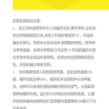
定型机停机后注意：
2． 加工完布后把导布引入到操作台处,撕开导布,点击进
布总控制按钮至红色,关闭上针保护按钮至“0”。开动机
器后半部分，待导布头到达出布 超喂辊时停机，把导布
与导带连接，关闭冷却筒张力马达至“0”开动机器后半部
分至导布完全出出布架停机。关闭出布总控制按钮至红
色，开动机器让链条空转。
1． 击烘箱按钮进入加热系统界面，设定加热温度150
度，循环风机功率50%，抽风机手动控制并以功率抽
风，这样可以有效的清除烘箱内残存的湿气，从而起到
保养烘箱的作用。运行约30分钟后关闭加热系统，让循
环风机和抽风机继续运行至烘箱内温度降到100度以下以
后再关闭。