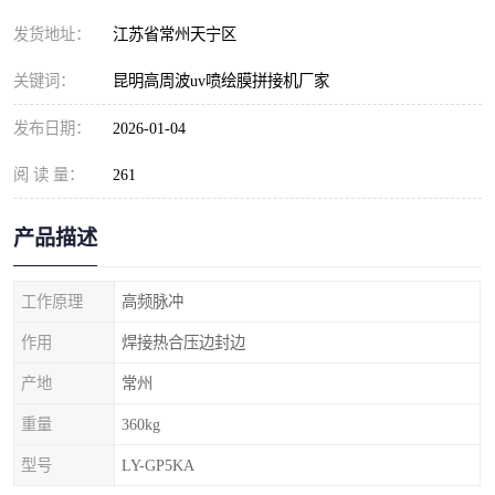
发货地址：
江苏省常州天宁区
关键词：
昆明高周波uv喷绘膜拼接机厂家
发布日期：
2026-01-04
阅 读 量：
261
产品描述
工作原理
高频脉冲
作用
焊接热合压边封边
产地
常州
重量
360kg
型号
LY-GP5KA