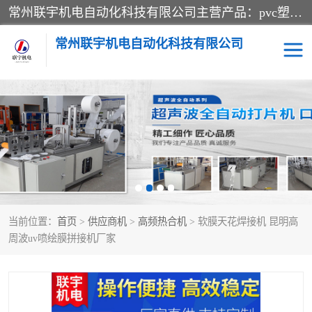
常州联宇机电自动化科技有限公司主营产品：pvc塑料焊机、高频热合机、软膜天花压边机、服装布料凹凸压花机、布料3d压印设备、服装植胶设备、超声波布料花边机、无纺布热合机、全自动压花机。
常州联宇机电自动化科技有限公司
压花定型机以及压花模具
超声波热合机
高频热合机
超声波花边机
超声波复合压花机
凹凸压花机压标机
当前位置：
首页
>
供应商机
>
高频热合机
> 软膜天花焊接机 昆明高
3040凹凸压花机
双头服装凹凸压花机
周波uv喷绘膜拼接机厂家
双头油压凹凸压花机
大压力油压凹凸定型机
高频压花压标机
自动超声波打片成型机