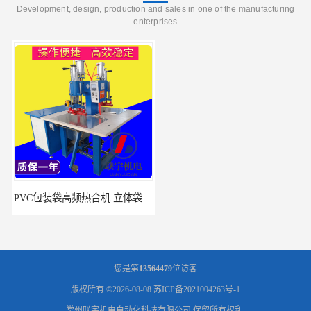
Development, design, production and sales in one of the manufacturing
enterprises
PVC包装袋高频热合机 立体袋焊接机 找联宇生产厂家
双工位服装布料凹凸英文字母压字机找联宇制造厂
您是第
13564479
位访客
版权所有 ©2026-08-08
苏ICP备2021004263号-1
常州联宇机电自动化科技有限公司
保留所有权利.