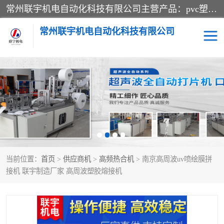
常州联宇机电自动化科技有限公司主营产品：pvc塑料焊机、高频热合机、软膜天花压边机、服装布料凹凸压花机、布料3d压印设备、服装植胶设备、超声波布料花边机、无纺布热合机、全自动压花机。
常州联宇机电自动化科技有限公司
压花定型机以及压花模具
超声波热合机
高频热合机
超声波花边机
超声波复合压花机
凹凸压花机压标机
当前位置：
首页
>
供应商机
>
高频热合机
> 南京高周波uv喷绘膜拼
3040凹凸压花机
双头服装凹凸压花机
接机 联宇制造厂家 高周波塑胶熔接机
双头油压凹凸压花机
大压力油压凹凸定型机
高频压花压标机
自动超声波打片成型机