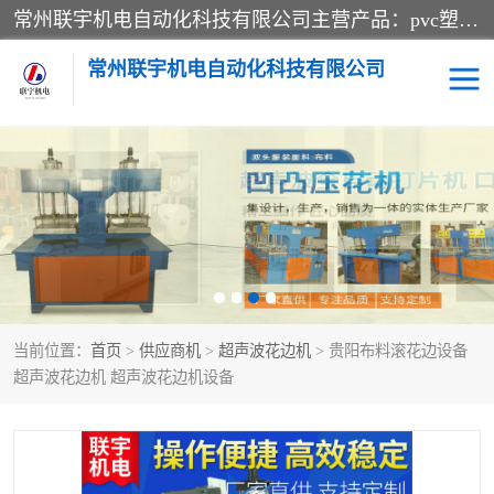
常州联宇机电自动化科技有限公司主营产品：pvc塑料焊机、高频热合机、软膜天花压边机、服装布料凹凸压花机、布料3d压印设备、服装植胶设备、超声波布料花边机、无纺布热合机、全自动压花机。
常州联宇机电自动化科技有限公司
压花定型机以及压花模具
超声波热合机
高频热合机
超声波花边机
超声波复合压花机
凹凸压花机压标机
当前位置：
首页
>
供应商机
>
超声波花边机
> 贵阳布料滚花边设备
3040凹凸压花机
双头服装凹凸压花机
超声波花边机 超声波花边机设备
双头油压凹凸压花机
大压力油压凹凸定型机
高频压花压标机
自动超声波打片成型机