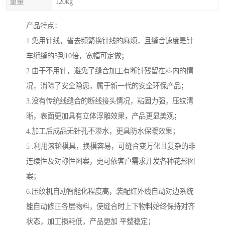
重量
120kg
产品特点：
1.免用针线，省去频繁换针线的麻烦，且缝合速度是针
车绗缝的5到10倍，宽幅可定做；
2.由于不用针，避免了缝合加工有断针残留在料内的情
况，消除了安全隐患，属于新一代的安全环保产品；
3.没有传统线缝合的断线接头情况，粘固力强，压纹清
晰，表面更加具有立体浮雕效果，产品更显美观；
4.加工后成品无针孔不渗水，更具防水保暧效果；
5 .利用滚轮模具，换模容易，可缝合变万化且复杂的非
连续性及对称性图案，更可依客户需求开发各种花形图
案；
6.压纹机自动智能化程度高，装配红外线自动对边系统
能自动修正各层物料，使缝合时上下物料始终保持对齐
状态，加工损耗低，产品更加 平整稳定；