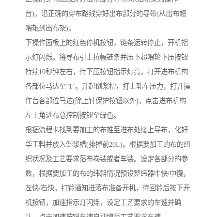
台)，沿正确的穿布路线穿好出布部分的导带(从出布超
喂辊到出布架)。
下操作面板上的红色停机按钮，链条运转停止，开机指
示灯闪烁。将导布引上拉幅链条并压下超喂轮下压按钮
持续10秒钟左右，待下压按钮指示灯亮。打开进布机构
各部位马达至”1″。升起倒浆槽，打上轧车压力，打开操
作台各部位马达(除上针保护按钮以外)，点击进布机构
左上角进布总控制按钮至绿色。
根据流程卡找到要加工的布推至进布处接上导布，化好
华工料并放入倒浆槽(排掉前20L)。根据要加工的布的组
织状况及工艺要求落布卷装或者车装。设定各部分的参
数，根据要加工的布的纬斜情况预设整纬器中快/中慢，
左快/右快。打铃通知进落布准备开机，待回铃后按下开
机按钮，加速指示灯闪烁，设定工艺要求的车速并确