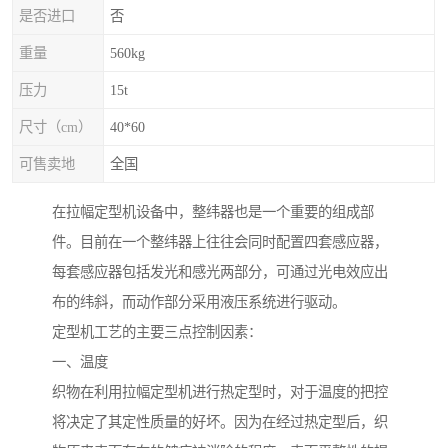
是否进口
否
重量
560kg
压力
15t
尺寸（cm）
40*60
可售卖地
全国
在拉幅定型机设备中，整纬器也是一个重要的组成部
件。目前在一个整纬器上往往会同时配置四套感应器，
每套感应器包括发光和感光两部分，可通过光电效应出
布的纬斜，而动作部分采用液压系统进行驱动。
定型机工艺的主要三点控制因素：
一、温度
织物在利用拉幅定型机进行热定型时，对于温度的把控
将决定了其定性质量的好坏。因为在经过热定型后，织