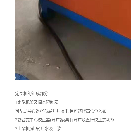
定型机的组成部分
1定型机架及幅宽限制器
可帮助导布器将布展开并校正,且可选择高低位入布
2复合式中心校正器(导布器)具有导布及直行校正之功能.
3上浆机(轧车)压水及上浆