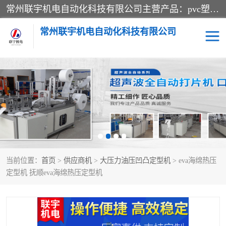
常州联宇机电自动化科技有限公司主营产品：pvc塑料焊机、高频热合机、软膜天花压边机、服装布料凹凸压花机、布料3d压印设备、服装植胶设备、超声波布料花边机、无纺布热合机、全自动压花机。
常州联宇机电自动化科技有限公司
压花定型机以及压花模具
超声波热合机
高频热合机
超声波花边机
超声波复合压花机
凹凸压花机压标机
当前位置：
首页
>
供应商机
>
大压力油压凹凸定型机
> eva海绵热压
3040凹凸压花机
双头服装凹凸压花机
定型机 抚顺eva海绵热压定型机
双头油压凹凸压花机
大压力油压凹凸定型机
高频压花压标机
自动超声波打片成型机