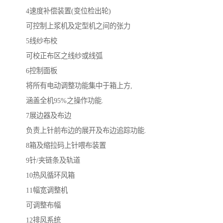
4速度补偿装置(变位检出轮)
可控制上浆机及定型机之间的张力
5线纱布校
可校正布区之线纱或线弧
6控制面板
将所有电动调整功能集中于箱上方,
涵盖全机95%之操作功能.
7展边器及布边
负责上针前布边的展开及布边追踪功能.
8箱及缩拉码上针喂布装置
9针/夹链条及轨道
10热风循环风箱
11幅宽调整机
可调整布幅
12排风系统