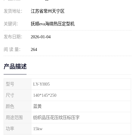
发货地址：
江苏省常州天宁区
关键词：
抚顺eva海绵热压定型机
发布日期：
2026-01-04
阅 读 量：
264
产品描述
型号
LY-YH05
尺寸
140*145*250
颜色
蓝黄
用途范围
纺织品压花压纹压标压字
功率
15kw