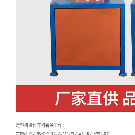
定型机操作开机有关工作：
正确的穿布路线穿好进布部分导布9从进布架到操作