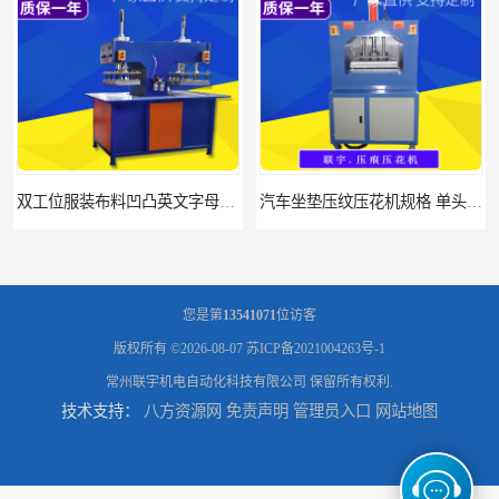
汽车坐垫压纹压花机规格 单头大台面凹凸压花机 现货供应
浙江布料凹凸4d压纹机生产厂家 服装凹凸4d压纹植胶机 经济实惠
您是第
13541071
位访客
版权所有 ©2026-08-07
苏ICP备2021004263号-1
常州联宇机电自动化科技有限公司
保留所有权利.
技术支持：
八方资源网
免责声明
管理员入口
网站地图
面料凹凸压纹机厂家 毛巾干发巾压标压logo设备 性能稳定
浙江布料凹凸4d压纹机厂家 服装针织布料凹凸压纹机 性能稳定