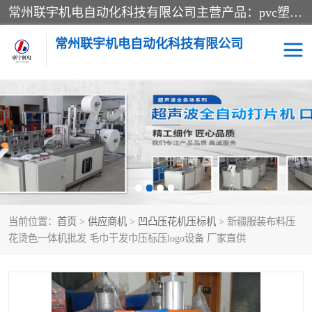
常州联宇机电自动化科技有限公司主营产品：pvc塑料焊机、高频热合机、软膜天花压边机、服装布料凹凸压花机、布料3d压印设备、服装植胶设备、超声波布料花边机、无纺布热合机、全自动压花机。
常州联宇机电自动化科技有限公司
压花定型机以及压花模具
超声波热合机
高频热合机
超声波花边机
超声波复合压花机
凹凸压花机压标机
当前位置：
首页
>
供应商机
>
凹凸压花机压标机
> 新疆服装布料压
3040凹凸压花机
双头服装凹凸压花机
花烫色一体机批发 毛巾干发巾压标压logo设备 厂家直供
双头油压凹凸压花机
大压力油压凹凸定型机
高频压花压标机
自动超声波打片成型机