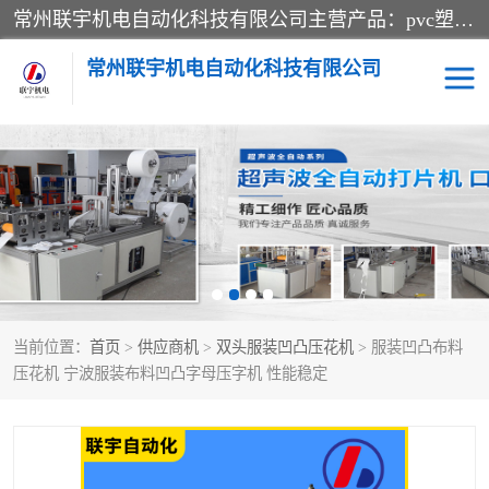
常州联宇机电自动化科技有限公司主营产品：pvc塑料焊机、高频热合机、软膜天花压边机、服装布料凹凸压花机、布料3d压印设备、服装植胶设备、超声波布料花边机、无纺布热合机、全自动压花机。
常州联宇机电自动化科技有限公司
压花定型机以及压花模具
超声波热合机
高频热合机
超声波花边机
超声波复合压花机
凹凸压花机压标机
当前位置：
首页
>
供应商机
>
双头服装凹凸压花机
> 服装凹凸布料
3040凹凸压花机
双头服装凹凸压花机
压花机 宁波服装布料凹凸字母压字机 性能稳定
双头油压凹凸压花机
大压力油压凹凸定型机
高频压花压标机
自动超声波打片成型机