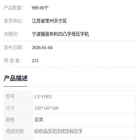
产品数量：
999.00个
发货地址：
江苏省常州天宁区
关键词：
宁波服装布料凹凸字母压字机
发布日期：
2026-01-04
阅 读 量：
215
产品描述
型号
LY-YH03
尺寸
120*145*160
颜色
蓝黄
用途范围
纺织品压花压纹压标压字