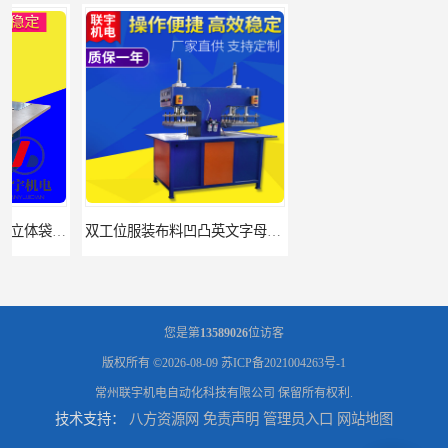
双工位服装布料凹凸英文字母压字机找联宇制造厂
汽车坐垫压纹压花机规格 单头大台面凹凸压花机 现货供应
您是第
13589026
位访客
版权所有 ©2026-08-09
苏ICP备2021004263号-1
常州联宇机电自动化科技有限公司
保留所有权利.
技术支持：
八方资源网
免责声明
管理员入口
网站地图