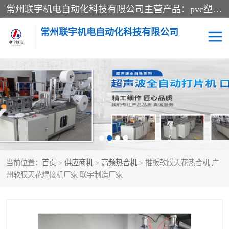
常州联宇机电自动化科技有限公司主营产品：pvc塑料焊机、高频热合机、软膜天花压边机、服装布料凹凸压花机、布料3d压印设备、服装植胶设备、超声波布料花边机、无纺布热合机、全自动压花机。
常州联宇机电自动化科技有限公司
压花定型机以及压花模具
超声波热合机
高频热合机
超声波花边机
超声波复合压花机
凹凸压花机压标机
当前位置：
首页
>
供应商机
>
高频热合机
> 推板软膜天花热合机 广
3040凹凸压花机
双头服装凹凸压花机
州软膜天花焊接机厂家 联宇制造厂家
双头油压凹凸压花机
大压力油压凹凸定型机
高频压花压标机
自动超声波打片成型机