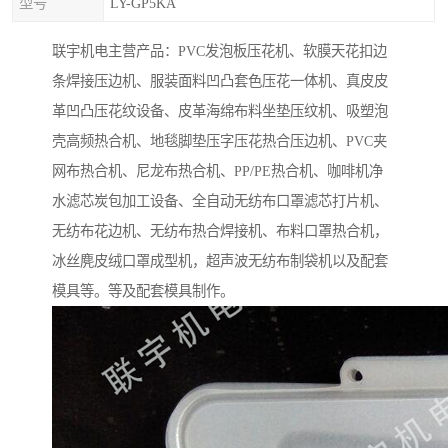
型号
LY-GP5KA
联宇机电主营产品：PVC发泡板压花机、软膜天花扣边
条焊接压边机、服装面料凹凸套色压花一体机、真皮皮
革凹凸压花纹设备、皮革海绵布料坐垫压纹机、吸塑泡
壳高频热合机、地毯脚垫压字压花热合压边机、PVC夹
网布热合机、尼龙布热合机、PP/PE热合机、咖啡机净
水滤芯炭包加工设备、全自动无纺布口罩滤芯打片机、
无纺布花边机、无纺布热合焊接机、布料口罩热合机，
冰丝麂皮绒口罩成型机，超声波无纺布制袋机以及配套
模具等。等及配套模具制作。