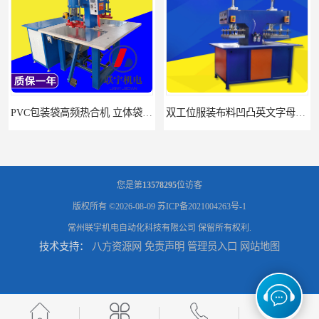
PVC包装袋高频热合机 立体袋焊接机 找联宇生产厂家
双工位服装布料凹凸英文字母压字机找联宇制造厂
您是第
13578295
位访客
版权所有 ©2026-08-09
苏ICP备2021004263号-1
常州联宇机电自动化科技有限公司
保留所有权利.
技术支持：
八方资源网
免责声明
管理员入口
网站地图
汽车坐垫压纹压花机规格 单头大台面凹凸压花机 现货供应
浙江布料凹凸4d压纹机生产厂家 服装凹凸4d压纹植胶机 经济实惠