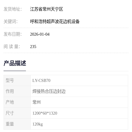
发货地址：
江苏省常州天宁区
关键词：
呼和浩特超声波花边机设备
发布日期：
2026-01-04
阅 读 量：
235
产品描述
型号
LY-CSB70
作用
焊接热合压边封边
产地
常州
尺寸
1200*60*1320
重量
120kg