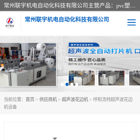
常州联宇机电自动化科技有限公司主营产品：pvc塑料焊机、高频热合机、软膜天花压边机、服装布料凹凸压花机、布料3d压印设备、服装植胶设备、超声波布料花边机、无纺布热合机、全自动压花机。
常州联宇机电自动化科技有限公司
压花定型机以及压花模具
超声波热合机
高频热合机
超声波花边机
超声波复合压花机
凹凸压花机压标机
当前位置：
首页
>
供应商机
>
超声波花边机
> 呼和浩特超声波花边
3040凹凸压花机
双头服装凹凸压花机
机设备
双头油压凹凸压花机
大压力油压凹凸定型机
高频压花压标机
自动超声波打片成型机