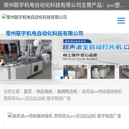
常州联宇机电自动化科技有限公司主营产品：pvc塑料焊机、高频热合机、软膜天花压边机、服装布料凹凸压花机、布料3d压印设备、服装植胶设备、超声波布料花边机、无纺布热合机、全自动压花机。
常州联宇机电自动化科技有限公司
压花定型机以及压花模具
超声波热合机
高频热合机
超声波花边机
超声波复合压花机
凹凸压花机压标机
当前位置：
首页
>
供应商机
>
高频热合机
> 高周波uv喷绘膜拼接机
3040凹凸压花机
双头服装凹凸压花机
贵阳双头pvc压边扣边机 联宇制造厂家
双头油压凹凸压花机
大压力油压凹凸定型机
高频压花压标机
自动超声波打片成型机