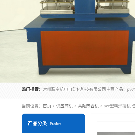
热门搜索：
当前位置：
首页
>
供应商机
>
高频热合机
> pvc塑料焊接
产品分类
Product