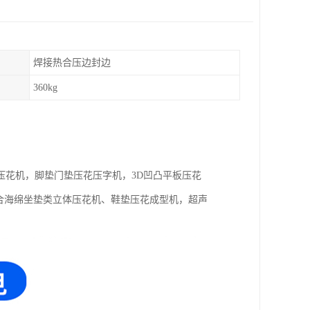
焊接热合压边封边
360kg
压花机，脚垫门垫压花压字机，3D凹凸平板压花
复合海绵坐垫类立体压花机、鞋垫压花成型机，超声