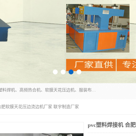
常州联宇机电自动化科技有限公司主营产品：pvc塑料焊机、高频热合机、软膜天花压边机、服装布料凹凸压花机、布料3d压印设备、服装植胶设备、超声波布料花边机、无纺布热合机、全自动压花机。
机 合肥软膜天花压边烫边机厂家 联宇制造厂家
pvc塑料焊接机 