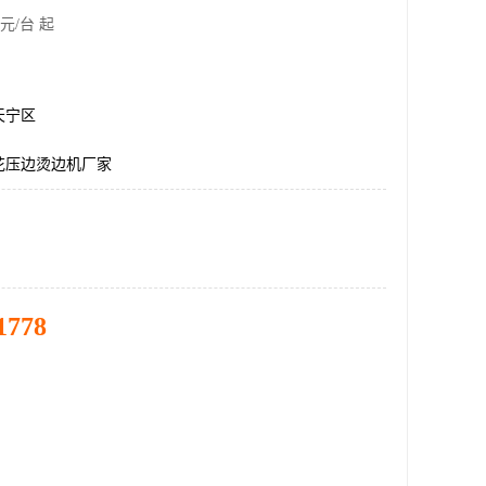
元/台 起
天宁区
花压边烫边机厂家
1778