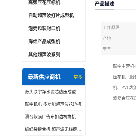
高频压花压标机
产品描述
自动超声波打片成型机
工作原理
泡壳包装封口机
产地
海绵产品成型机
型号
其他超声波系列
联宇主营机
最新供应商机
压花机（服
更多
机、PVC
源头联宇净水滤芯热压成型机器 超声波大功率封边机
波复合压花
联宇机电 多功能超声波花边机
滑台软膜广告布扣边机拼接机用于焊接热合拼接作用
编织袋缝合机 超声波无线缝合机 厂家现货供应