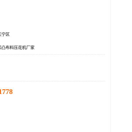
天宁区
凹凸布料压花机厂家
1778