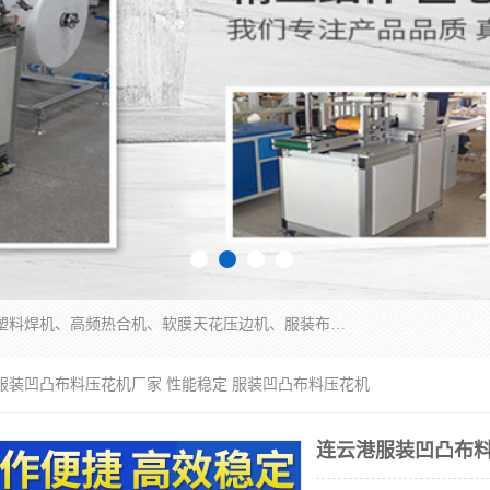
常州联宇机电自动化科技有限公司主营产品：pvc塑料焊机、高频热合机、软膜天花压边机、服装布料凹凸压花机、布料3d压印设备、服装植胶设备、超声波布料花边机、无纺布热合机、全自动压花机。
港服装凹凸布料压花机厂家 性能稳定 服装凹凸布料压花机
连云港服装凹凸布料