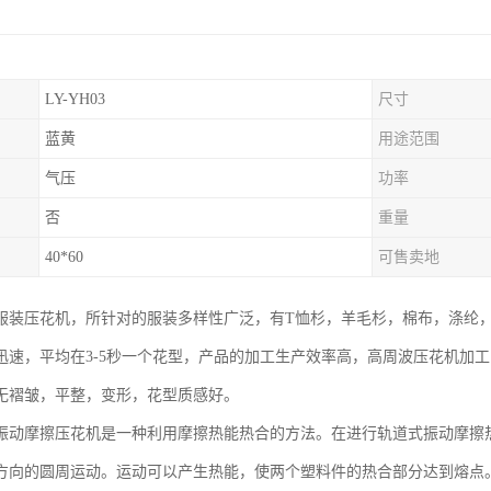
LY-YH03
尺寸
蓝黄
用途范围
气压
功率
否
重量
40*60
可售卖地
服装压花机，所针对的服装多样性广泛，有T恤杉，羊毛杉，棉布，涤纶
迅速，平均在3-5秒一个花型，产品的加工生产效率高，高周波压花机加
无褶皱，平整，变形，花型质感好。
振动摩擦压花机是一种利用摩擦热能热合的方法。在进行轨道式振动摩擦
方向的圆周运动。运动可以产生热能，使两个塑料件的热合部分达到熔点