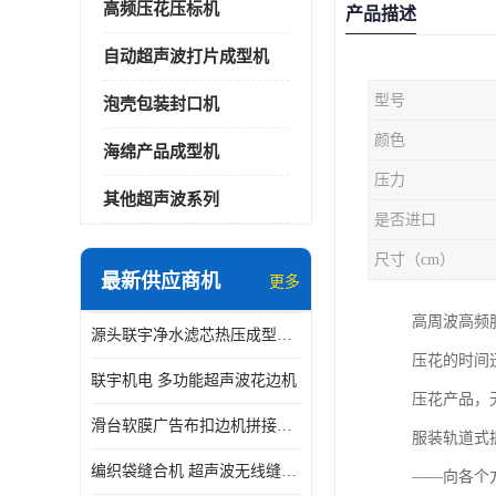
高频压花压标机
产品描述
自动超声波打片成型机
型号
泡壳包装封口机
颜色
海绵产品成型机
压力
其他超声波系列
是否进口
尺寸（cm）
最新供应商机
更多
高周波高频
源头联宇净水滤芯热压成型机器 超声波大功率封边机
压花的时间
联宇机电 多功能超声波花边机
压花产品，
滑台软膜广告布扣边机拼接机用于焊接热合拼接作用
服装轨道式
编织袋缝合机 超声波无线缝合机 厂家现货供应
——向各个