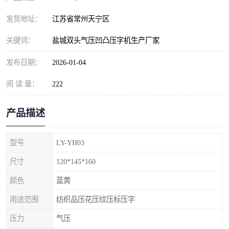
发货地址：
江苏省常州天宁区
关键词：
盐城双头气压凹凸压字机生产厂家
发布日期：
2026-01-04
阅 读 量：
222
产品描述
型号
LY-YH03
尺寸
120*145*160
颜色
蓝黄
用途范围
纺织品压花压纹压标压字
压力
气压