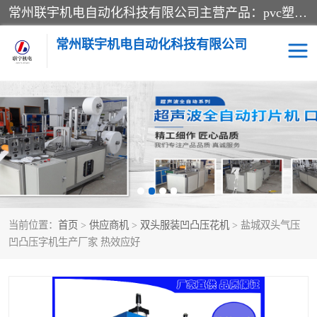
常州联宇机电自动化科技有限公司主营产品：pvc塑料焊机、高频热合机、软膜天花压边机、服装布料凹凸压花机、布料3d压印设备、服装植胶设备、超声波布料花边机、无纺布热合机、全自动压花机。
常州联宇机电自动化科技有限公司
压花定型机以及压花模具
超声波热合机
高频热合机
超声波花边机
超声波复合压花机
凹凸压花机压标机
当前位置：
首页
>
供应商机
>
双头服装凹凸压花机
> 盐城双头气压
3040凹凸压花机
双头服装凹凸压花机
凹凸压字机生产厂家 热效应好
双头油压凹凸压花机
大压力油压凹凸定型机
高频压花压标机
自动超声波打片成型机