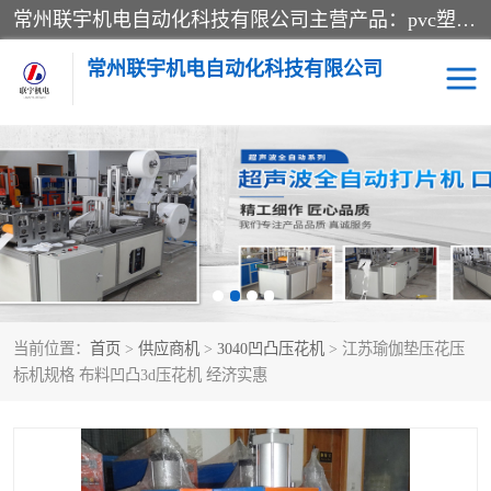
常州联宇机电自动化科技有限公司主营产品：pvc塑料焊机、高频热合机、软膜天花压边机、服装布料凹凸压花机、布料3d压印设备、服装植胶设备、超声波布料花边机、无纺布热合机、全自动压花机。
常州联宇机电自动化科技有限公司
压花定型机以及压花模具
超声波热合机
高频热合机
超声波花边机
超声波复合压花机
凹凸压花机压标机
当前位置：
首页
>
供应商机
>
3040凹凸压花机
> 江苏瑜伽垫压花压
3040凹凸压花机
双头服装凹凸压花机
标机规格 布料凹凸3d压花机 经济实惠
双头油压凹凸压花机
大压力油压凹凸定型机
高频压花压标机
自动超声波打片成型机