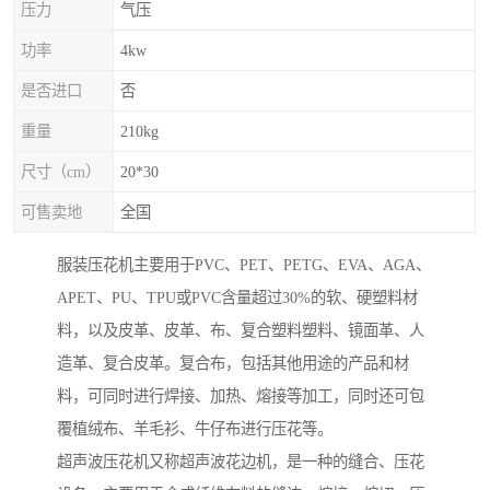
压力
气压
功率
4kw
是否进口
否
重量
210kg
尺寸（cm）
20*30
可售卖地
全国
服装压花机主要用于PVC、PET、PETG、EVA、AGA、
APET、PU、TPU或PVC含量超过30%的软、硬塑料材
料，以及皮革、皮革、布、复合塑料塑料、镜面革、人
造革、复合皮革。复合布，包括其他用途的产品和材
料，可同时进行焊接、加热、熔接等加工，同时还可包
覆植绒布、羊毛衫、牛仔布进行压花等。
超声波压花机又称超声波花边机，是一种的缝合、压花