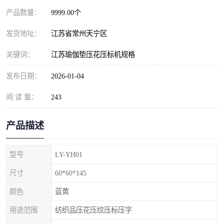
产品数量：
9999.00个
发货地址：
江苏省常州天宁区
关键词：
江苏瑜伽垫压花压标机规格
发布日期：
2026-01-04
阅 读 量：
243
产品描述
型号
LY-YH01
尺寸
60*60*145
颜色
蓝黄
用途范围
纺织品压花压纹压标压字