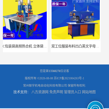
双工位服装布料凹凸英文字母压字机找联宇制造厂
汽车坐垫压纹压花机规格 单头大台面凹凸压花机 现货供应
您是第
13560276
位访客
版权所有 ©2026-08-08
苏ICP备2021004263号-1
常州联宇机电自动化科技有限公司
保留所有权利.
技术支持：
八方资源网
免责声明
管理员入口
网站地图
浙江布料凹凸4d压纹机生产厂家 服装凹凸4d压纹植胶机 经济实惠
面料凹凸压纹机厂家 毛巾干发巾压标压logo设备 性能稳定