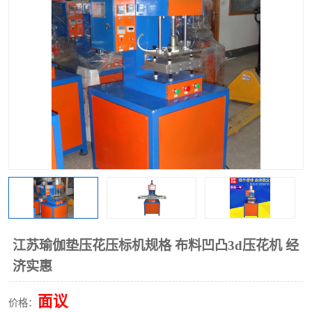
泡壳包装封口机
海绵产品成型机
其他超声波系列
江苏瑜伽垫压花压标机规格 布料凹凸3d压花机 经
济实惠
面议
价格：