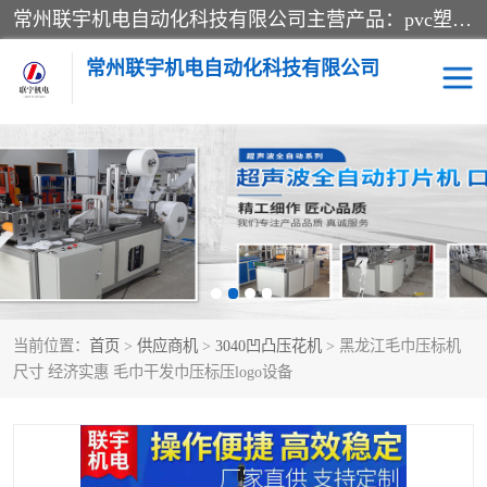
常州联宇机电自动化科技有限公司主营产品：pvc塑料焊机、高频热合机、软膜天花压边机、服装布料凹凸压花机、布料3d压印设备、服装植胶设备、超声波布料花边机、无纺布热合机、全自动压花机。
常州联宇机电自动化科技有限公司
压花定型机以及压花模具
超声波热合机
高频热合机
超声波花边机
超声波复合压花机
凹凸压花机压标机
当前位置：
首页
>
供应商机
>
3040凹凸压花机
> 黑龙江毛巾压标机
3040凹凸压花机
双头服装凹凸压花机
尺寸 经济实惠 毛巾干发巾压标压logo设备
双头油压凹凸压花机
大压力油压凹凸定型机
高频压花压标机
自动超声波打片成型机