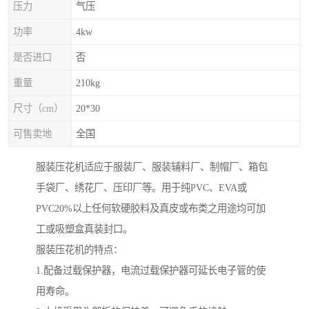
压力
气压
功率
4kw
是否进口
否
重量
210kg
尺寸（cm）
20*30
可售卖地
全国
服装压花机适应于服装厂、服装辅料厂、制帽厂、箱包
手袋厂、绣花厂、压印厂等。用于纯PVC、EVA或
PVC20%以上任何软硬胶料及真皮或布类之用途均可加
工或吸塑盒真装封口。
服装压花机的特点：
1.配备过载保护器，电流过载保护器可延长电子管的使
用寿命。