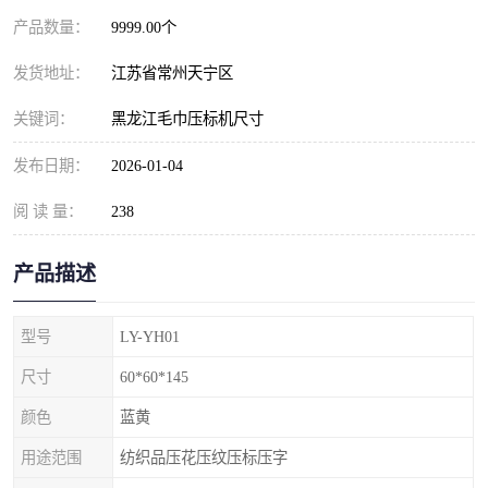
产品数量：
9999.00个
发货地址：
江苏省常州天宁区
关键词：
黑龙江毛巾压标机尺寸
发布日期：
2026-01-04
阅 读 量：
238
产品描述
型号
LY-YH01
尺寸
60*60*145
颜色
蓝黄
用途范围
纺织品压花压纹压标压字