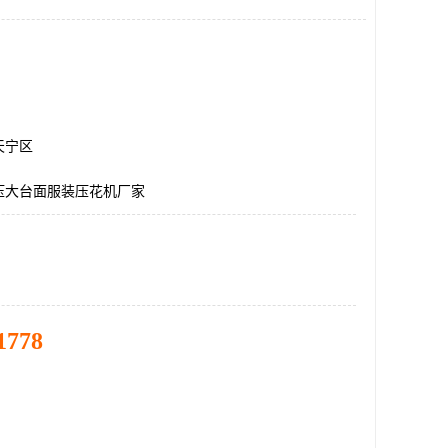
天宁区
压大台面服装压花机厂家
1778