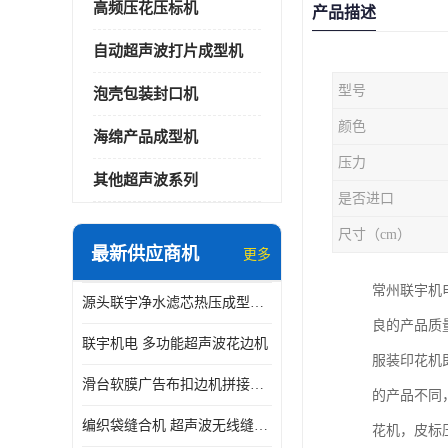
高频压花压标机
产品描述
自动超声波打片成型机
型号
泡壳包装封口机
颜色
海绵产品成型机
压力
其他超声波系列
是否进口
尺寸（cm）
最新供应商机
更多
常州联宇机
源头联宇净水滤芯热压成型机器 超声波大功率封边机
良的产品质
联宇机电 多功能超声波花边机
服装印花机
滑台软膜广告布扣边机拼接机用于焊接热合拼接作用
的产品不同
编织袋缝合机 超声波无线缝合机 厂家现货供应
花机，皮标