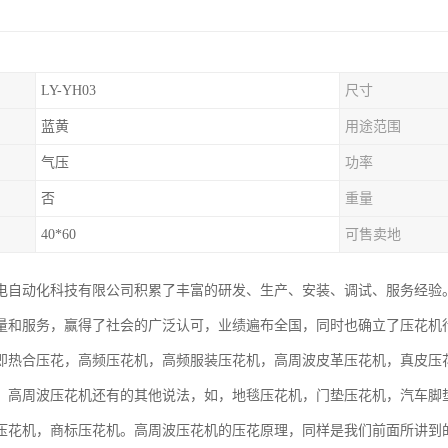
LY-YH03
尺寸
蓝黄
用途范围
气压
功率
否
重量
40*60
可售卖地
电自动化科技有限公司积累了丰富的研发、生产、安装、调试、服务经验
量和服务，赢得了社会的广泛认可，业绩遍布全国，同时也确立了压花机
即热合压花，高频压花机，高频服装压花机，高周波皮革压花机，真皮压
，高周波压花机还有的其他说法，如，地毯压花机，门垫压花机，汽车脚
压花机，商标压花机。高周波压花机的压花原理，同样是我们前面所讲到