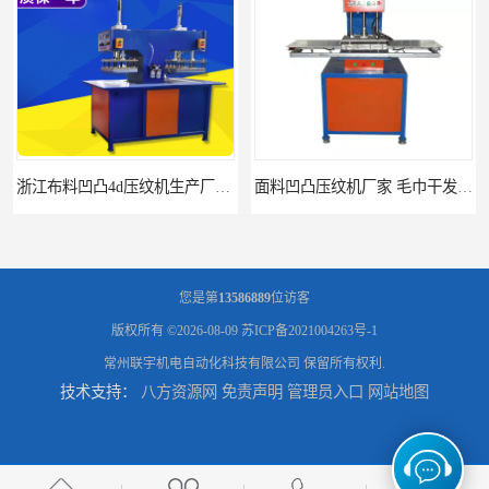
浙江布料凹凸4d压纹机生产厂家 服装凹凸4d压纹植胶机 经济实惠
面料凹凸压纹机厂家 毛巾干发巾压标压logo设备 性能稳定
您是第
13586889
位访客
版权所有 ©2026-08-09
苏ICP备2021004263号-1
常州联宇机电自动化科技有限公司
保留所有权利.
技术支持：
八方资源网
免责声明
管理员入口
网站地图
浙江布料凹凸4d压纹机厂家 服装针织布料凹凸压纹机 性能稳定
湖北皮革压标机价格 布料凹凸3d压花机 现货供应