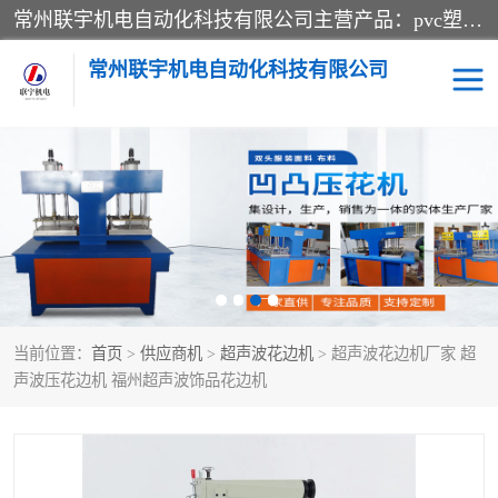
常州联宇机电自动化科技有限公司主营产品：pvc塑料焊机、高频热合机、软膜天花压边机、服装布料凹凸压花机、布料3d压印设备、服装植胶设备、超声波布料花边机、无纺布热合机、全自动压花机。
常州联宇机电自动化科技有限公司
压花定型机以及压花模具
超声波热合机
高频热合机
超声波花边机
超声波复合压花机
凹凸压花机压标机
当前位置：
首页
>
供应商机
>
超声波花边机
> 超声波花边机厂家 超
3040凹凸压花机
双头服装凹凸压花机
声波压花边机 福州超声波饰品花边机
双头油压凹凸压花机
大压力油压凹凸定型机
高频压花压标机
自动超声波打片成型机