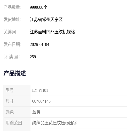
产品数量：
9999.00个
发货地址：
江苏省常州天宁区
关键词：
江苏面料凹凸压纹机规格
发布日期：
2026-01-04
阅 读 量：
259
产品描述
型号
LY-YH01
尺寸
60*60*145
颜色
蓝黄
用途范围
纺织品压花压纹压标压字