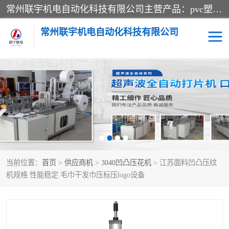
常州联宇机电自动化科技有限公司主营产品：pvc塑料焊机、高频热合机、软膜天花压边机、服装布料凹凸压花机、布料3d压印设备、服装植胶设备、超声波布料花边机、无纺布热合机、全自动压花机。
常州联宇机电自动化科技有限公司
压花定型机以及压花模具
超声波热合机
高频热合机
超声波花边机
超声波复合压花机
凹凸压花机压标机
当前位置：
首页
>
供应商机
>
3040凹凸压花机
> 江苏面料凹凸压纹
3040凹凸压花机
双头服装凹凸压花机
机规格 性能稳定 毛巾干发巾压标压logo设备
双头油压凹凸压花机
大压力油压凹凸定型机
高频压花压标机
自动超声波打片成型机