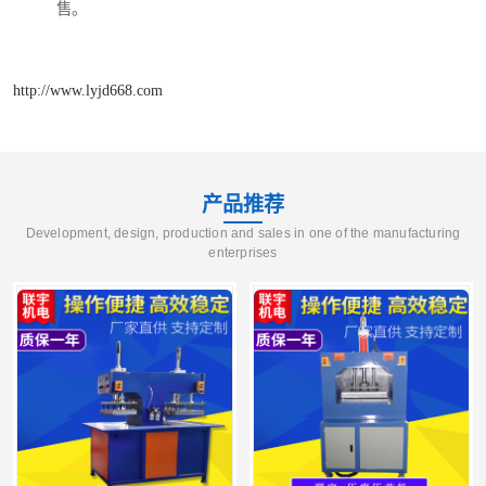
售。
http://www.lyjd668.com
产品推荐
Development, design, production and sales in one of the manufacturing
enterprises