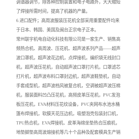
调谐器调节，除各种控制装置和电子电路外，大大缩短
了焊接所需时间，提高了机器的产量。
6.进口配件；高周波服装压花机全部采用重要配件均来
于日本、韩国、美国及闽台正宗电子正本。
常州联宇机电自动化科技有限公司是一家生产、销售高
频热合机、高周波、压花机、超声波系列产品——超声
波口罩机，超声波花边机，点焊接机，编织袋无线封口
机，超声波压花机，自动超声波口罩打片机，口罩滤芯
打片机，超声波布料口罩封边机，超声波鞋垫机，自动
手套成型机，超声波档风被复合机，空调被超声波压棉
机，服装面料凹凸压花机，高频皮革压花机，PVC发泡
板压花机，EVA材料压花纹设备，PVC夹网布水池水桶
篷布焊接机，软膜天花压边机，吸塑泡壳包装封口机，
TPU热合机，EVA焊接机、皮革海绵坐垫热合压痕机，
地垫脚垫高周波熔接机等几十个品种及配套模具生产销