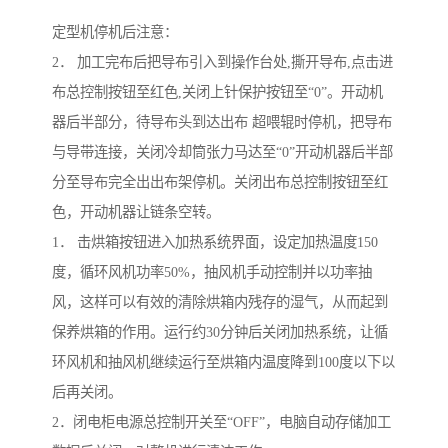
定型机停机后注意：
2． 加工完布后把导布引入到操作台处,撕开导布,点击进
布总控制按钮至红色,关闭上针保护按钮至“0”。开动机
器后半部分，待导布头到达出布 超喂辊时停机，把导布
与导带连接，关闭冷却筒张力马达至“0”开动机器后半部
分至导布完全出出布架停机。关闭出布总控制按钮至红
色，开动机器让链条空转。
1． 击烘箱按钮进入加热系统界面，设定加热温度150
度，循环风机功率50%，抽风机手动控制并以功率抽
风，这样可以有效的清除烘箱内残存的湿气，从而起到
保养烘箱的作用。运行约30分钟后关闭加热系统，让循
环风机和抽风机继续运行至烘箱内温度降到100度以下以
后再关闭。
2．闭电柜电源总控制开关至“OFF”，电脑自动存储加工