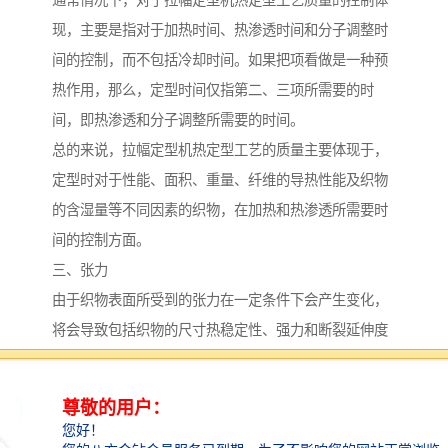
通常情况下，对于拉幅定型机热定型工艺质量的控制体
现，主要是指对于加热时间、热渗透时间和分子调整时
间的控制，而不包括冷却时间。如果把项看做是一种预
热作用，那么，定型时间仅指第二、三项所需要的时
间，即热渗透和分子调整所需要的时间。
总的来说，拉幅定型机热定型工艺的质量主要体现于，
定型时对于性能、面积、重量、纤维的导热性能及织物
的含湿量等不同因素的织物，在加热和热渗透所需要时
间的控制方面。
三、张力
由于织物表面所受到的张力在一定条件下会产生变化，
将会导致包括织物的尺寸热稳定性、强力和断裂延伸度
都受到一定的影响。特别是在拉幅定型机热定型工艺，
经向尺寸热稳定性随着定型时经向超喂而提高，而纬向
尺寸热稳定性则随着门幅拉伸程度的而降低。