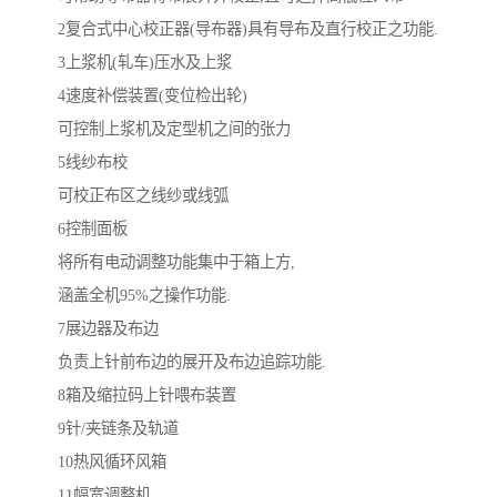
2复合式中心校正器(导布器)具有导布及直行校正之功能.
3上浆机(轧车)压水及上浆
4速度补偿装置(变位检出轮)
可控制上浆机及定型机之间的张力
5线纱布校
可校正布区之线纱或线弧
6控制面板
将所有电动调整功能集中于箱上方,
涵盖全机95%之操作功能.
7展边器及布边
负责上针前布边的展开及布边追踪功能.
8箱及缩拉码上针喂布装置
9针/夹链条及轨道
10热风循环风箱
11幅宽调整机