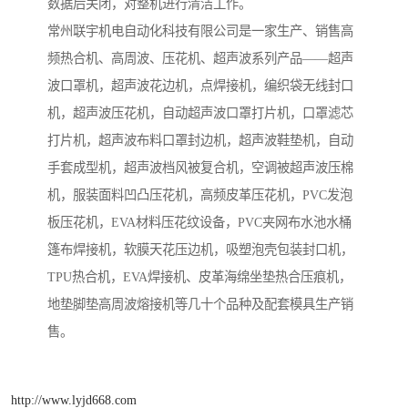
数据后关闭，对整机进行清洁工作。
常州联宇机电自动化科技有限公司是一家生产、销售高
频热合机、高周波、压花机、超声波系列产品——超声
波口罩机，超声波花边机，点焊接机，编织袋无线封口
机，超声波压花机，自动超声波口罩打片机，口罩滤芯
打片机，超声波布料口罩封边机，超声波鞋垫机，自动
手套成型机，超声波档风被复合机，空调被超声波压棉
机，服装面料凹凸压花机，高频皮革压花机，PVC发泡
板压花机，EVA材料压花纹设备，PVC夹网布水池水桶
篷布焊接机，软膜天花压边机，吸塑泡壳包装封口机，
TPU热合机，EVA焊接机、皮革海绵坐垫热合压痕机，
地垫脚垫高周波熔接机等几十个品种及配套模具生产销
售。
http://www.lyjd668.com