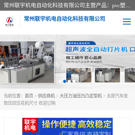
常州联宇机电自动化科技有限公司主营产品：pvc塑料焊机、高频热合机、软膜天花压边机、服装布料凹凸压花机、布料3d压印设备、服装植胶设备、超声波布料花边机、无纺布热合机、全自动压花机。
常州联宇机电自动化科技有限公司
压花定型机以及压花模具
超声波热合机
高频热合机
超声波花边机
超声波复合压花机
凹凸压花机压标机
当前位置：
首页
>
供应商机
>
大压力油压凹凸定型机
> 太原汽车坐
3040凹凸压花机
双头服装凹凸压花机
垫压纹压花机尺寸 欢迎订购
双头油压凹凸压花机
大压力油压凹凸定型机
高频压花压标机
自动超声波打片成型机