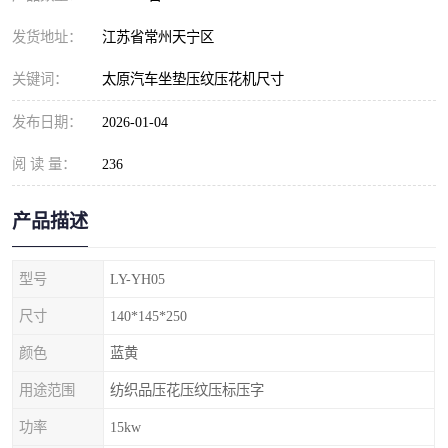
发货地址：
江苏省常州天宁区
关键词：
太原汽车坐垫压纹压花机尺寸
发布日期：
2026-01-04
阅 读 量：
236
产品描述
型号
LY-YH05
尺寸
140*145*250
颜色
蓝黄
用途范围
纺织品压花压纹压标压字
功率
15kw