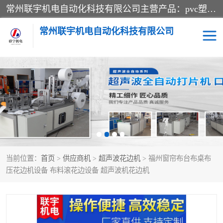
常州联宇机电自动化科技有限公司主营产品：pvc塑料焊机、高频热合机、软膜天花压边机、服装布料凹凸压花机、布料3d压印设备、服装植胶设备、超声波布料花边机、无纺布热合机、全自动压花机。
常州联宇机电自动化科技有限公司
压花定型机以及压花模具
超声波热合机
高频热合机
超声波花边机
超声波复合压花机
凹凸压花机压标机
当前位置：
首页
>
供应商机
>
超声波花边机
> 福州窗帘布台布桌布
3040凹凸压花机
双头服装凹凸压花机
压花边机设备 布料滚花边设备 超声波机花边机
双头油压凹凸压花机
大压力油压凹凸定型机
高频压花压标机
自动超声波打片成型机