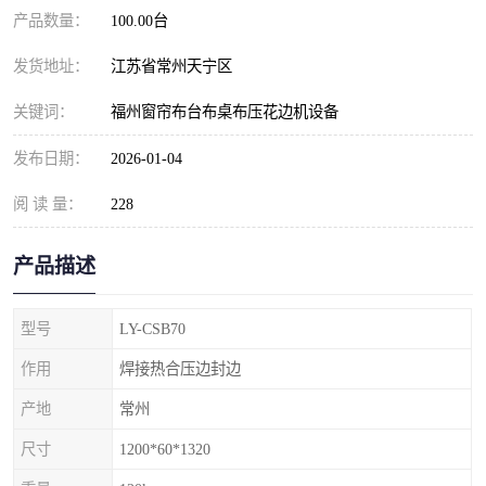
产品数量：
100.00台
发货地址：
江苏省常州天宁区
关键词：
福州窗帘布台布桌布压花边机设备
发布日期：
2026-01-04
阅 读 量：
228
产品描述
型号
LY-CSB70
作用
焊接热合压边封边
产地
常州
尺寸
1200*60*1320