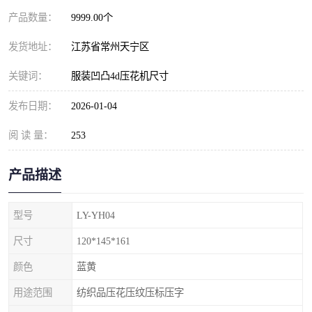
产品数量：
9999.00个
发货地址：
江苏省常州天宁区
关键词：
服装凹凸4d压花机尺寸
发布日期：
2026-01-04
阅 读 量：
253
产品描述
型号
LY-YH04
尺寸
120*145*161
颜色
蓝黄
用途范围
纺织品压花压纹压标压字