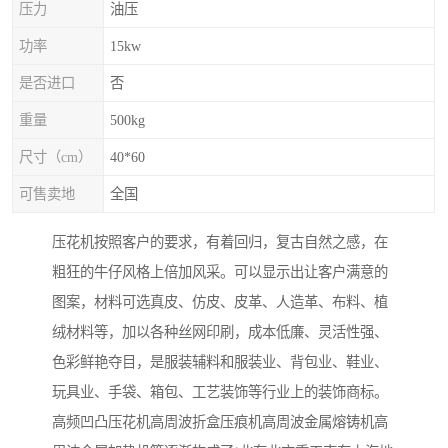
压力
油压
功率
15kw
是否进口
否
重量
500kg
尺寸（cm）
40*60
可售卖地
全国
压花机按照客户的要求，有着回归，复古自然之感，在
粗狂的牛仔风格上倍加风采。可以显示出让客户满意的
图案，材料可选真皮、仿皮、皮革、人造革、布料、植
绒材料等，加以各种丝网印刷，成本低廉、灵活性强、
色彩鲜艳夺目，是服装辅料和服装业、背包业、鞋业、
玩具业、手袋、箱包、工艺装饰等行业上的装饰商标。
高频凹凸压花机高周波折盒压痕机高周波金属熔铸机高