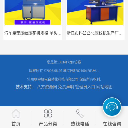
汽车坐垫压纹压花机规格 单头大台面凹凸压花机 现货供应
浙江布料凹凸4d压纹机生产厂家 服装凹凸4d压纹植胶机 经济实惠
您是第
13534172
位访客
版权所有 ©2026-08-07
苏ICP备2021004263号-1
常州联宇机电自动化科技有限公司
保留所有权利.
技术支持：
八方资源网
免责声明
管理员入口
网站地图
面料凹凸压纹机厂家 毛巾干发巾压标压logo设备 性能稳定
浙江布料凹凸4d压纹机厂家 服装针织布料凹凸压纹机 性能稳定
首页
产品分类
热线电话
在线咨询