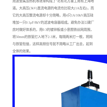
周波金属加热机等逐渐构成了‘北有北方重工南有上海地
道。大高压(3kV)直流电源的电流也比较大(1A左右)，而
它的大高压整流电源却十分简略，用4只1A/10kV高压硅
堆加一只0.1μF/8kV的滤波电容器组成。避免办法⑴建厂
房时做好体系的，用0.3的镀锌板或小意图铁丝网周围，
将50mm的铁管打入地下2-3米，每隔两米打一根，将网
与铁管衔接，这样高频信号就不简略从工厂出去，起到
全体的效果。