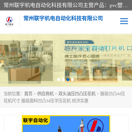
常州联宇机电自动化科技有限公司主营产品：pvc塑料焊机、高频热合机、软膜天花压边机、服装布料凹凸压花机、布料3d压印设备、服装植胶设备、超声波布料花边机、无纺布热合机、全自动压花机。
常州联宇机电自动化科技有限公司
压花定型机以及压花模具
超声波热合机
高频热合机
超声波花边机
超声波复合压花机
凹凸压花机压标机
当前位置：
首页
>
供应商机
>
双头油压凹凸压花机
> 服装凹凸4d压
3040凹凸压花机
双头服装凹凸压花机
花机尺寸 服装面料凹凸3d压字压花机 经济实惠
双头油压凹凸压花机
大压力油压凹凸定型机
高频压花压标机
自动超声波打片成型机