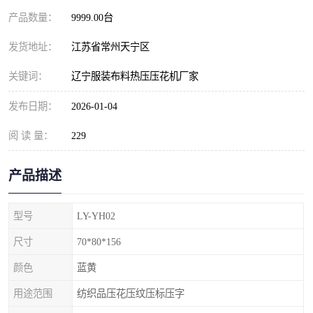
产品数量：
9999.00台
发货地址：
江苏省常州天宁区
关键词：
辽宁服装布料热压压花机厂家
发布日期：
2026-01-04
阅 读 量：
229
产品描述
型号
LY-YH02
尺寸
70*80*156
颜色
蓝黄
用途范围
纺织品压花压纹压标压字