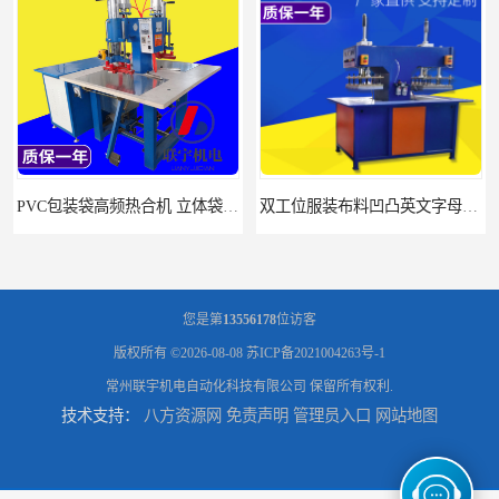
PVC包装袋高频热合机 立体袋焊接机 找联宇生产厂家
双工位服装布料凹凸英文字母压字机找联宇制造厂
您是第
13556178
位访客
版权所有 ©2026-08-08
苏ICP备2021004263号-1
常州联宇机电自动化科技有限公司
保留所有权利.
技术支持：
八方资源网
免责声明
管理员入口
网站地图
汽车坐垫压纹压花机规格 单头大台面凹凸压花机 现货供应
浙江布料凹凸4d压纹机生产厂家 服装凹凸4d压纹植胶机 经济实惠