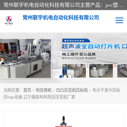
常州联宇机电自动化科技有限公司主营产品：pvc塑料焊机、高频热合机、软膜天花压边机、服装布料凹凸压花机、布料3d压印设备、服装植胶设备、超声波布料花边机、无纺布热合机、全自动压花机。
常州联宇机电自动化科技有限公司
压花定型机以及压花模具
超声波热合机
高频热合机
超声波花边机
超声波复合压花机
凹凸压花机压标机
当前位置：
首页
>
供应商机
>
凹凸压花机压标机
> 毛巾干发巾压标
3040凹凸压花机
双头服装凹凸压花机
压logo设备 辽宁服装布料热压压花机厂家
双头油压凹凸压花机
大压力油压凹凸定型机
高频压花压标机
自动超声波打片成型机