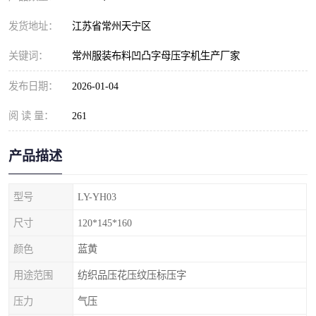
发货地址：
江苏省常州天宁区
关键词：
常州服装布料凹凸字母压字机生产厂家
发布日期：
2026-01-04
阅 读 量：
261
产品描述
型号
LY-YH03
尺寸
120*145*160
颜色
蓝黄
用途范围
纺织品压花压纹压标压字
压力
气压