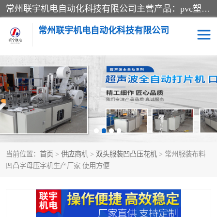
常州联宇机电自动化科技有限公司主营产品：pvc塑料焊机、高频热合机、软膜天花压边机、服装布料凹凸压花机、布料3d压印设备、服装植胶设备、超声波布料花边机、无纺布热合机、全自动压花机。
常州联宇机电自动化科技有限公司
压花定型机以及压花模具
超声波热合机
高频热合机
超声波花边机
超声波复合压花机
凹凸压花机压标机
当前位置：
首页
>
供应商机
>
双头服装凹凸压花机
> 常州服装布料
3040凹凸压花机
双头服装凹凸压花机
凹凸字母压字机生产厂家 使用方便
双头油压凹凸压花机
大压力油压凹凸定型机
高频压花压标机
自动超声波打片成型机