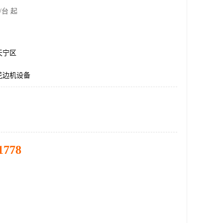
/台 起
天宁区
花边机设备
1778