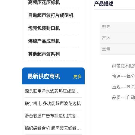
高频压花压标机
产品描述
自动超声波打片成型机
型号
泡壳包装封口机
产地
海绵产品成型机
重量
其他超声波系列
织带魔术贴
最新供应商机
快速----每
更多
直观----
源头联宇净水滤芯热压成型机器 超声波大功率封边机
品质----
联宇机电 多功能超声波花边机
滑台软膜广告布扣边机拼接机用于焊接热合拼接作用
编织袋缝合机 超声波无线缝合机 厂家现货供应