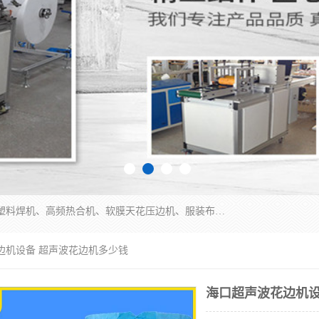
常州联宇机电自动化科技有限公司主营产品：pvc塑料焊机、高频热合机、软膜天花压边机、服装布料凹凸压花机、布料3d压印设备、服装植胶设备、超声波布料花边机、无纺布热合机、全自动压花机。
边机设备 超声波花边机多少钱
海口超声波花边机设