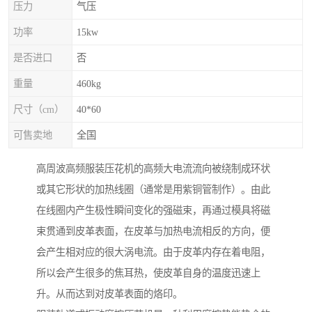
压力
气压
功率
15kw
是否进口
否
重量
460kg
尺寸（cm）
40*60
可售卖地
全国
高周波高频服装压花机的高频大电流流向被绕制成环状
或其它形状的加热线圈（通常是用紫铜管制作）。由此
在线圈内产生极性瞬间变化的强磁束，再通过模具将磁
束贯通到皮革表面，在皮革与加热电流相反的方向，便
会产生相对应的很大涡电流。由于皮革内存在着电阻，
所以会产生很多的焦耳热，使皮革自身的温度迅速上
升。从而达到对皮革表面的烙印。