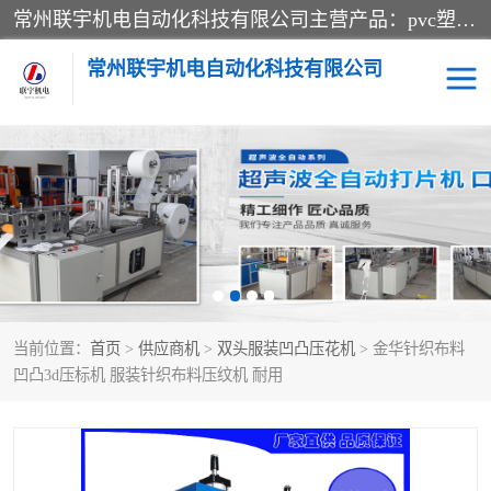
常州联宇机电自动化科技有限公司主营产品：pvc塑料焊机、高频热合机、软膜天花压边机、服装布料凹凸压花机、布料3d压印设备、服装植胶设备、超声波布料花边机、无纺布热合机、全自动压花机。
常州联宇机电自动化科技有限公司
压花定型机以及压花模具
超声波热合机
高频热合机
超声波花边机
超声波复合压花机
凹凸压花机压标机
当前位置：
首页
>
供应商机
>
双头服装凹凸压花机
> 金华针织布料
3040凹凸压花机
双头服装凹凸压花机
凹凸3d压标机 服装针织布料压纹机 耐用
双头油压凹凸压花机
大压力油压凹凸定型机
高频压花压标机
自动超声波打片成型机