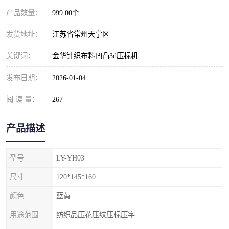
产品数量：
999.00个
发货地址：
江苏省常州天宁区
关键词：
金华针织布料凹凸3d压标机
发布日期：
2026-01-04
阅 读 量：
267
产品描述
型号
LY-YH03
尺寸
120*145*160
颜色
蓝黄
用途范围
纺织品压花压纹压标压字