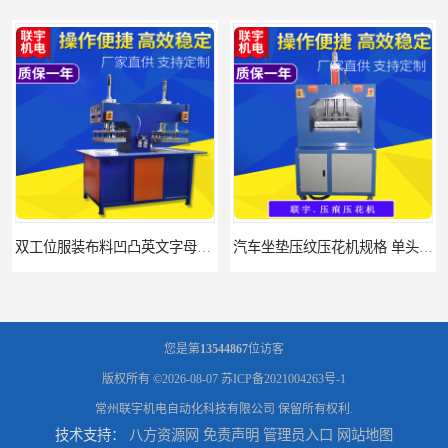
双工位服装布料凹凸英文字母压字机找联宇制造厂
汽车坐垫压纹压花机规格 单头大台面凹凸压花机 现货供应
您是第
13544867
位访客
版权所有 ©2026-08-07
苏ICP备2021004263号-1
常州联宇机电自动化科技有限公司
保留所有权利.
技术支持：
八方资源网
免责声明
管理员入口
网站地图