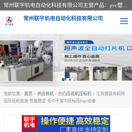
常州联宇机电自动化科技有限公司主营产品：pvc塑料焊机、高频热合机、软膜天花压边机、服装布料凹凸压花机、布料3d压印设备、服装植胶设备、超声波布料花边机、无纺布热合机、全自动压花机。
常州联宇机电自动化科技有限公司
压花定型机以及压花模具
超声波热合机
高频热合机
超声波花边机
超声波复合压花机
凹凸压花机压标机
当前位置：
首页
>
供应商机
>
凹凸压花机压标机
> 江苏服装布料热
3040凹凸压花机
双头服装凹凸压花机
压压花机批发 性能稳定 毛巾干发巾压标压logo设备
双头油压凹凸压花机
大压力油压凹凸定型机
高频压花压标机
自动超声波打片成型机