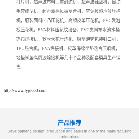
打片机，超声波布料口罩封边机，超声波鞋垫机，自动
手套成型机，超声波档风被复合机，空调被超声波压棉
机，服装面料凹凸压花机，高频皮革压花机，PVC发泡
板压花机，EVA材料压花纹设备，PVC夹网布水池水桶
篷布焊接机，软膜天花压边机，吸塑泡壳包装封口机，
TPU热合机，EVA焊接机、皮革海绵坐垫热合压痕机，
地垫脚垫高周波熔接机等几十个品种及配套模具生产销
售。
http://www.lyjd668.com
产品推荐
Development, design, production and sales in one of the manufacturing
enterprises