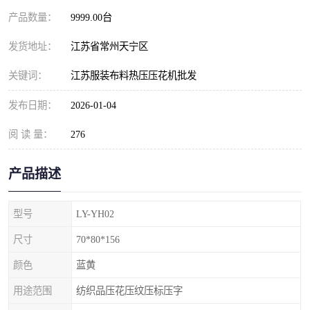
产品数量：
9999.00台
发货地址：
江苏省常州天宁区
关键词：
江苏服装布料热压压花机批发
发布日期：
2026-01-04
阅 读 量：
276
产品描述
型号
LY-YH02
尺寸
70*80*156
颜色
蓝黄
用途范围
纺织品压花压纹压标压字