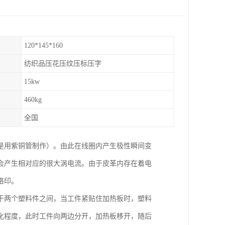
120*145*160
纺织品压花压纹压标压字
15kw
460kg
全国
是用紫铜管制作）。由此在线圈内产生极性瞬间变
会产生相对应的很大涡电流。由于皮革内存在着电
烙印。
于两个塑料件之间，当工件紧贴住加热板时，塑料
化程度，此时工件向两边分开，加热板移开，随后