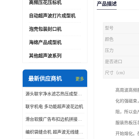
高频压花压标机
产品描述
自动超声波打片成型机
型号
泡壳包装封口机
颜色
海绵产品成型机
压力
其他超声波系列
是否进口
尺寸（cm）
最新供应商机
更多
高周波高频
源头联宇净水滤芯热压成型机器 超声波大功率封边机
化的强磁束
联宇机电 多功能超声波花边机
阻，所以会
滑台软膜广告布扣边机拼接机用于焊接热合拼接作用
服装热板压
编织袋缝合机 超声波无线缝合机 厂家现货供应
开始熔化。