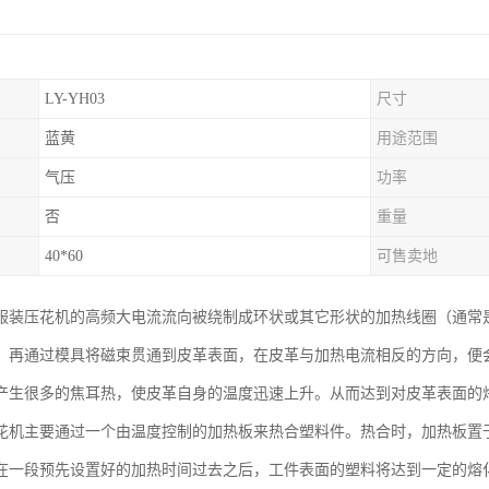
LY-YH03
尺寸
蓝黄
用途范围
气压
功率
否
重量
40*60
可售卖地
服装压花机的高频大电流流向被绕制成环状或其它形状的加热线圈（通常
，再通过模具将磁束贯通到皮革表面，在皮革与加热电流相反的方向，便
产生很多的焦耳热，使皮革自身的温度迅速上升。从而达到对皮革表面的
花机主要通过一个由温度控制的加热板来热合塑料件。热合时，加热板置
在一段预先设置好的加热时间过去之后，工件表面的塑料将达到一定的熔