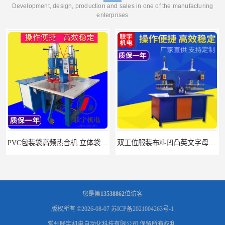
Development, design, production and sales in one of the manufacturing
enterprises
PVC包装袋高频热合机 立体袋焊接机 找联宇生产厂家
双工位服装布料凹凸英文字母压字机找联宇制造厂
您是第
13538862
位访客
版权所有 ©2026-08-07
苏ICP备2021004263号-1
常州联宇机电自动化科技有限公司
保留所有权利.