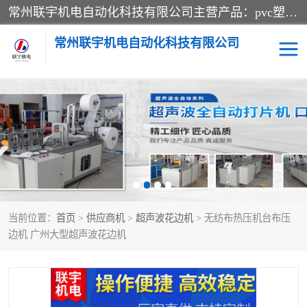
常州联宇机电自动化科技有限公司主营产品：pvc塑料焊机、高频热合机、软膜天花压边机、服装布料凹凸压花机、布料3d压印设备、服装植胶设备、超声波布料花边机、无纺布热合机、全自动压花机。
常州联宇机电自动化科技有限公司
压花定型机以及压花模具
超声波热合机
高频热合机
超声波花边机
超声波复合压花机
凹凸压花机压标机
当前位置：
首页
>
供应商机
>
超声波花边机
> 无纺布热压机台布压
3040凹凸压花机
双头服装凹凸压花机
边机 广州大型超声波花边机
双头油压凹凸压花机
大压力油压凹凸定型机
高频压花压标机
自动超声波打片成型机