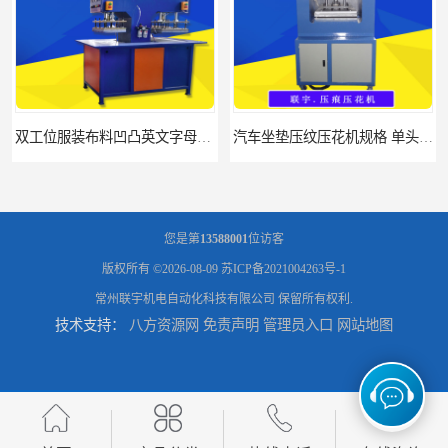
双工位服装布料凹凸英文字母压字机找联宇制造厂
汽车坐垫压纹压花机规格 单头大台面凹凸压花机 现货供应
您是第
13588001
位访客
版权所有 ©2026-08-09
苏ICP备2021004263号-1
常州联宇机电自动化科技有限公司
保留所有权利.
技术支持：
八方资源网
免责声明
管理员入口
网站地图
浙江布料凹凸4d压纹机生产厂家 服装凹凸4d压纹植胶机 经济实惠
面料凹凸压纹机厂家 毛巾干发巾压标压logo设备 性能稳定