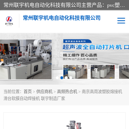
常州联宇机电自动化科技有限公司主营产品：pvc塑料焊机、高频热合机、软膜天花压边机、服装布料凹凸压花机、布料3d压印设备、服装植胶设备、超声波布料花边机、无纺布热合机、全自动压花机。
常州联宇机电自动化科技有限公司
压花定型机以及压花模具
超声波热合机
高频热合机
超声波花边机
超声波复合压花机
凹凸压花机压标机
当前位置：
首页
>
供应商机
>
高频热合机
> 南京高周波塑胶熔接机
3040凹凸压花机
双头服装凹凸压花机
滑台软膜自动焊接机 联宇制造厂家
双头油压凹凸压花机
大压力油压凹凸定型机
高频压花压标机
自动超声波打片成型机