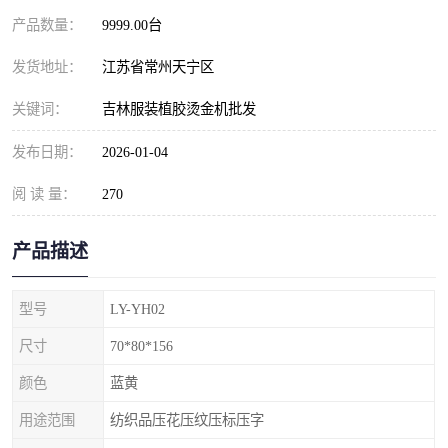
产品数量：
9999.00台
发货地址：
江苏省常州天宁区
关键词：
吉林服装植胶烫金机批发
发布日期：
2026-01-04
阅 读 量：
270
产品描述
型号
LY-YH02
尺寸
70*80*156
颜色
蓝黄
用途范围
纺织品压花压纹压标压字