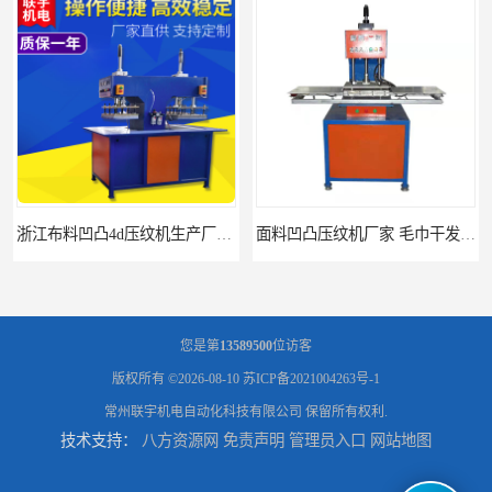
浙江布料凹凸4d压纹机生产厂家 服装凹凸4d压纹植胶机 经济实惠
面料凹凸压纹机厂家 毛巾干发巾压标压logo设备 性能稳定
您是第
13589500
位访客
版权所有 ©2026-08-10
苏ICP备2021004263号-1
常州联宇机电自动化科技有限公司
保留所有权利.
技术支持：
八方资源网
免责声明
管理员入口
网站地图