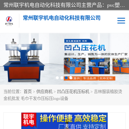
常州联宇机电自动化科技有限公司主营产品：pvc塑料焊机、高频热合机、软膜天花压边机、服装布料凹凸压花机、布料3d压印设备、服装植胶设备、超声波布料花边机、无纺布热合机、全自动压花机。
常州联宇机电自动化科技有限公司
压花定型机以及压花模具
超声波热合机
高频热合机
超声波花边机
超声波复合压花机
凹凸压花机压标机
当前位置：
首页
>
供应商机
>
凹凸压花机压标机
> 吉林服装植胶烫
3040凹凸压花机
双头服装凹凸压花机
金机批发 毛巾干发巾压标压logo设备
双头油压凹凸压花机
大压力油压凹凸定型机
高频压花压标机
自动超声波打片成型机