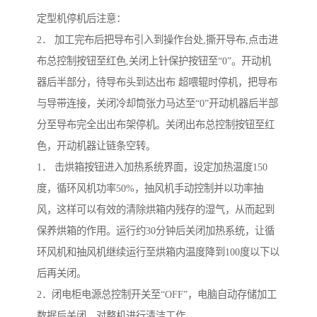
定型机停机后注意：
2． 加工完布后把导布引入到操作台处,撕开导布,点击进
布总控制按钮至红色,关闭上针保护按钮至“0”。开动机
器后半部分，待导布头到达出布 超喂辊时停机，把导布
与导带连接，关闭冷却筒张力马达至“0”开动机器后半部
分至导布完全出出布架停机。关闭出布总控制按钮至红
色，开动机器让链条空转。
1． 击烘箱按钮进入加热系统界面，设定加热温度150
度，循环风机功率50%，抽风机手动控制并以功率抽
风，这样可以有效的清除烘箱内残存的湿气，从而起到
保养烘箱的作用。运行约30分钟后关闭加热系统，让循
环风机和抽风机继续运行至烘箱内温度降到100度以下以
后再关闭。
2．闭电柜电源总控制开关至“OFF”，电脑自动存储加工
数据后关闭，对整机进行清洁工作。