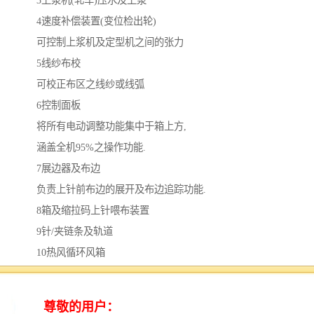
3上浆机(轧车)压水及上浆
4速度补偿装置(变位检出轮)
可控制上浆机及定型机之间的张力
5线纱布校
可校正布区之线纱或线弧
6控制面板
将所有电动调整功能集中于箱上方,
涵盖全机95%之操作功能.
7展边器及布边
负责上针前布边的展开及布边追踪功能.
8箱及缩拉码上针喂布装置
9针/夹链条及轨道
10热风循环风箱
11幅宽调整机
可调整布幅