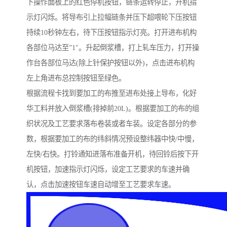
下操作面板上的红色停机按钮，链条运转停止，开机指
示灯闪烁。将导布引上拉幅链条并压下超喂轮下压按钮
持续10秒钟左右，待下压按钮指示灯亮。打开进布机构
各部位马达至”1″。升起倒浆槽，打上轧车压力，打开操
作台各部位马达(除上针保护按钮以外)，点击进布机构
左上角进布总控制按钮至绿色。
根据流程卡找到要加工的布推至进布处接上导布，化好
华工料并放入倒浆槽(排掉前20L)。根据要加工的布的组
织状况及工艺要求落布卷装或者车装。设定各部分的参
数，根据要加工的布的纬斜情况预设整纬器中快/中慢，
左快/右快。打铃通知进落布准备开机，待回铃后按下开
机按钮，加速指示灯闪烁，设定工艺要求的车速并确
认，点击加速按钮车速自动增至工艺要求车速。