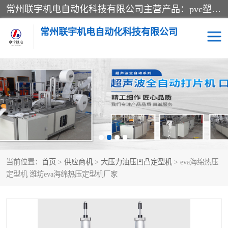
常州联宇机电自动化科技有限公司主营产品：pvc塑料焊机、高频热合机、软膜天花压边机、服装布料凹凸压花机、布料3d压印设备、服装植胶设备、超声波布料花边机、无纺布热合机、全自动压花机。
常州联宇机电自动化科技有限公司
压花定型机以及压花模具
超声波热合机
高频热合机
超声波花边机
超声波复合压花机
凹凸压花机压标机
当前位置：
首页
>
供应商机
>
大压力油压凹凸定型机
> eva海绵热压
3040凹凸压花机
双头服装凹凸压花机
定型机 潍坊eva海绵热压定型机厂家
双头油压凹凸压花机
大压力油压凹凸定型机
高频压花压标机
自动超声波打片成型机