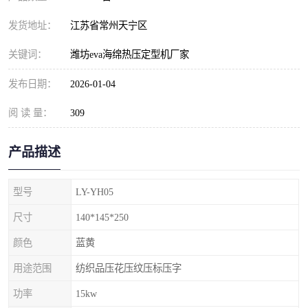
发货地址：
江苏省常州天宁区
关键词：
潍坊eva海绵热压定型机厂家
发布日期：
2026-01-04
阅 读 量：
309
产品描述
型号
LY-YH05
尺寸
140*145*250
颜色
蓝黄
用途范围
纺织品压花压纹压标压字
功率
15kw