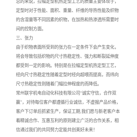
总的来说，拉幅定型机热定型工艺的质量主要体现于，
定型时对于性能、面积、重量、纤维的导热性能及织物
的含湿量等不同因素的织物，在加热和热渗透所需要时
间的控制方面。
三、张力
由于织物表面所受到的张力在一定条件下会产生变化，
将会导致包括织物的尺寸热稳定性、强力和断裂延伸度
都受到一定的影响。特别是在拉幅定型机热定型工艺，
经向尺寸热稳定性随着定型时经向超喂而提高，而纬向
尺寸热稳定性则随着门幅拉伸程度的而降低。
常州联宇机电自动化科技有限公司“诚实守信，合作双
赢”，对待每位客户都遵循行业诚信，不虚报产品价格，
客户下订单后抓紧生产，保证工期,我们愿与新老客户本
着精诚合作、互惠互利的原则建立广泛的合作关系，相
信通过我们的共同努力定能共创美好未来！