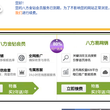
12排风系统
13出布装置摆布/卷布
有摆布及卷布二种出布方式