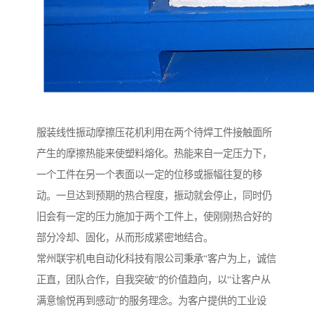
服装线性振动摩擦压花机利用在两个待焊工件接触面所
产生的摩擦热能来使塑料熔化。热能来自一定压力下，
一个工件在另一个表面以一定的位移或振幅往复的移
动。一旦达到预期的热合程度，振动就会停止，同时仍
旧会有一定的压力施加于两个工件上，使刚刚热合好的
部分冷却、固化，从而形成紧密地结合。
常州联宇机电自动化科技有限公司秉承“客户为上，诚信
正直，团队合作，自我突破”的价值趋向，以“让客户从
满意愉悦再到感动”的服务理念。为客户提供的工业设