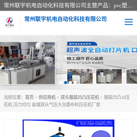
常州联宇机电自动化科技有限公司主营产品：pvc塑料焊机、高频热合机、软膜天花压边机、服装布料凹凸压花机、布料3d压印设备、服装植胶设备、超声波布料花边机、无纺布热合机、全自动压花机。
常州联宇机电自动化科技有限公司
压花定型机以及压花模具
超声波热合机
高频热合机
超声波花边机
超声波复合压花机
凹凸压花机压标机
当前位置：
首页
>
供应商机
>
双头服装凹凸压花机
> 服装凹凸3d压
3040凹凸压花机
双头服装凹凸压花机
花机 压力均匀 盐城双头气压大台面布料压花机厂家
双头油压凹凸压花机
大压力油压凹凸定型机
高频压花压标机
自动超声波打片成型机