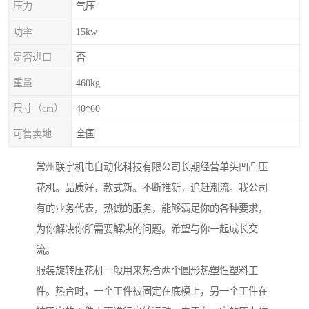
压力
气压
功率
15kw
是否进口
否
重量
460kg
尺寸（cm）
40*60
可售卖地
全国
常州联宇机电自动化科技有限公司长期经营单头凹凸压
花机。品质好，款式新。不断推新，追赶潮流。我公司
有的业务代表，热诚的服务，能够满足你的各种要求，
为你解决你所需要解决的问题。希望与你一起成长交
流。
服装旋转压花机一般用来热合两个圆形热塑性塑料工
件。热合时，一个工件被固定在底模上，另一个工件在