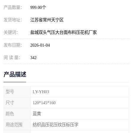
产品数量：
999.00个
发货地址：
江苏省常州天宁区
关键词：
盐城双头气压大台面布料压花机厂家
发布日期：
2026-01-04
阅 读 量：
342
产品描述
型号
LY-YH03
尺寸
120*145*160
颜色
蓝黄
用途范围
纺织品压花压纹压标压字