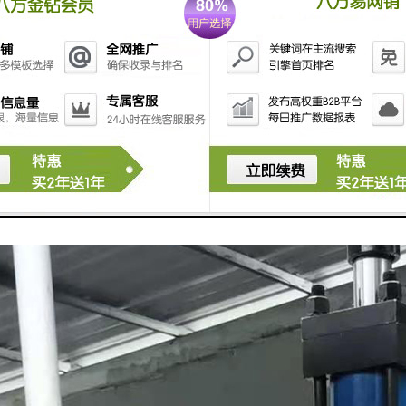
风箱
机
摆布/卷布
布二种出布方式