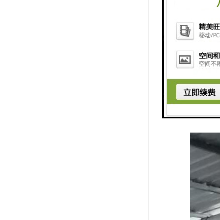
10热风循环
11幅宽调整
可调整布幅
12排风系统
13出布装置
有摆布及卷