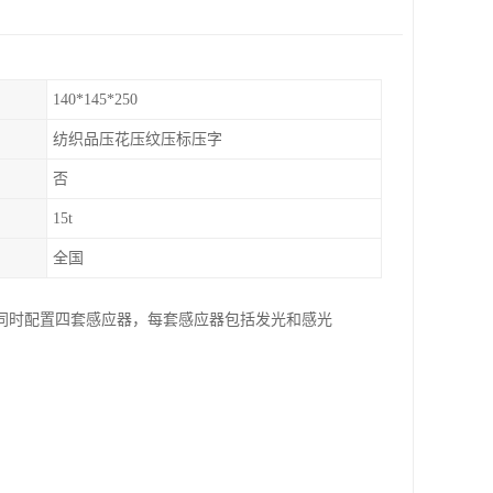
140*145*250
纺织品压花压纹压标压字
否
15t
全国
同时配置四套感应器，每套感应器包括发光和感光