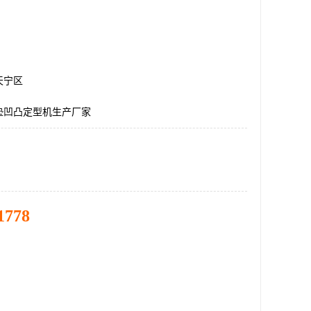
天宁区
垫凹凸定型机生产厂家
1778