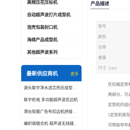
高频压花压标机
产品描述
自动超声波打片成型机
型号
泡壳包装封口机
颜色
海绵产品成型机
功率
其他超声波系列
重量
尺寸（cm）
最新供应商机
更多
在拉幅定型
源头联宇净水滤芯热压成型机器 超声波大功率封边机
两部分，可
联宇机电 多功能超声波花边机
定型机的组
滑台软膜广告布扣边机拼接机用于焊接热合拼接作用
1定型机架
编织袋缝合机 超声波无线缝合机 厂家现货供应
可帮助导布