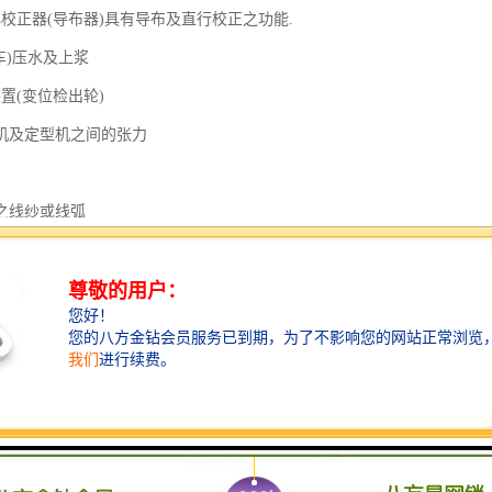
心校正器(导布器)具有导布及直行校正之功能.
车)压水及上浆
置(变位检出轮)
机及定型机之间的张力
之线纱或线弧
调整功能集中于箱上方,
%之操作功能.
布边
布边的展开及布边追踪功能.
码上针喂布装置
及轨道