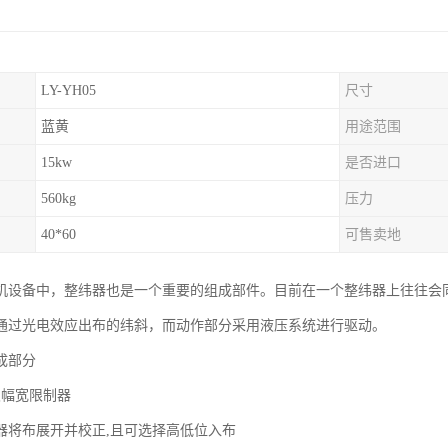
LY-YH05
尺寸
蓝黄
用途范围
15kw
是否进口
560kg
压力
40*60
可售卖地
机设备中，整纬器也是一个重要的组成部件。目前在一个整纬器上往往会
通过光电效应出布的纬斜，而动作部分采用液压系统进行驱动。
成部分
及幅宽限制器
器将布展开并校正,且可选择高低位入布