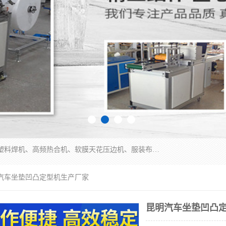
常州联宇机电自动化科技有限公司主营产品：pvc塑料焊机、高频热合机、软膜天花压边机、服装布料凹凸压花机、布料3d压印设备、服装植胶设备、超声波布料花边机、无纺布热合机、全自动压花机。
明汽车坐垫凹凸定型机生产厂家
昆明汽车坐垫凹凸