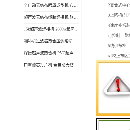
2复合式中
全自动无纺布眼罩成型机 布料海绵眼罩热合切边机
3上浆机(轧
超声波无纺布塑胶焊接机 联宇制造
4速度补偿装
15k超声波焊接机 2600w超声波焊接机 联宇制造
可控制上浆
咖啡机过滤器热合压边熔切机 超声波无纺布喷胶棉热合机
5线纱布校
焊接超声波热合机 PVC超声波焊接机 无纺布超声波设备
可校正布区
口罩滤芯打片机 全自动无纺布压花压标设备 多层料复合机
6控制面板
将所有电动
涵盖全机95
7展边器及
负责上针前
8箱及缩拉
9针/夹链条