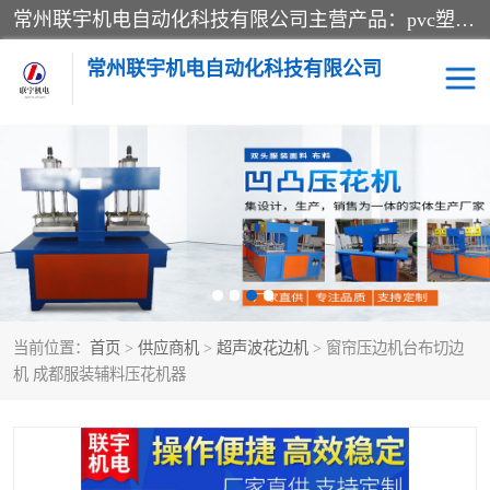
常州联宇机电自动化科技有限公司主营产品：pvc塑料焊机、高频热合机、软膜天花压边机、服装布料凹凸压花机、布料3d压印设备、服装植胶设备、超声波布料花边机、无纺布热合机、全自动压花机。
常州联宇机电自动化科技有限公司
压花定型机以及压花模具
超声波热合机
高频热合机
超声波花边机
超声波复合压花机
凹凸压花机压标机
当前位置：
首页
>
供应商机
>
超声波花边机
> 窗帘压边机台布切边
3040凹凸压花机
双头服装凹凸压花机
机 成都服装辅料压花机器
双头油压凹凸压花机
大压力油压凹凸定型机
高频压花压标机
自动超声波打片成型机