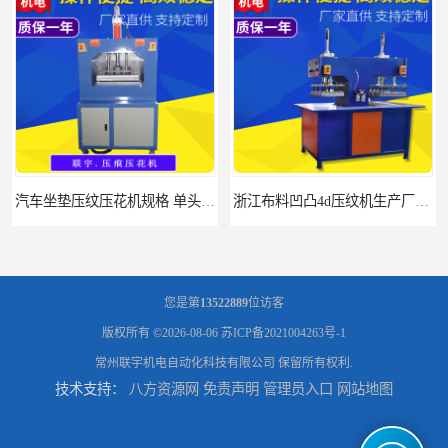
汽车坐垫压纹压花机规格 单头大台面凹凸压花机 现货供应
浙江布料凹凸4d压纹机生产厂家 服装凹凸4d压纹植胶机 经济实惠
您是第
13522889
位访客
版权所有 ©2026-08-06
苏ICP备2021004263号-1
常州联宇机电自动化科技有限公司
保留所有权利.
技术支持：
八方资源网
免责声明
管理员入口
网站地图