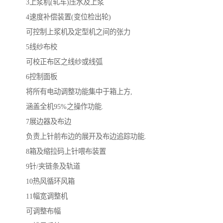
3上浆机(轧车)压水及上浆
4速度补偿装置(变位检出轮)
可控制上浆机及定型机之间的张力
5线纱布校
可校正布区之线纱或线弧
6控制面板
将所有电动调整功能集中于箱上方,
涵盖全机95%之操作功能.
7展边器及布边
负责上针前布边的展开及布边追踪功能.
8箱及缩拉码上针喂布装置
9针/夹链条及轨道
10热风循环风箱
11幅宽调整机
可调整布幅