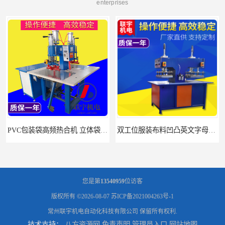
enterprises
双工位服装布料凹凸英文字母压字机找联宇制造厂
汽车坐垫压纹压花机规格 单头大台面凹凸压花机 现货供应
您是第
13540959
位访客
版权所有 ©2026-08-07
苏ICP备2021004263号-1
常州联宇机电自动化科技有限公司
保留所有权利.
技术支持：
八方资源网
免责声明
管理员入口
网站地图