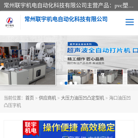
常州联宇机电自动化科技有限公司主营产品：pvc塑料焊机、高频热合机、软膜天花压边机、服装布料凹凸压花机、布料3d压印设备、服装植胶设备、超声波布料花边机、无纺布热合机、全自动压花机。
常州联宇机电自动化科技有限公司
压花定型机以及压花模具
超声波热合机
高频热合机
超声波花边机
超声波复合压花机
凹凸压花机压标机
当前位置：
首页
>
供应商机
>
大压力油压凹凸定型机
> 海口油压凹
3040凹凸压花机
双头服装凹凸压花机
凸压字机
双头油压凹凸压花机
大压力油压凹凸定型机
高频压花压标机
自动超声波打片成型机