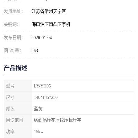
发货地址：
江苏省常州天宁区
关键词：
海口油压凹凸压字机
发布日期：
2026-01-04
阅 读 量：
263
产品描述
型号
LY-YH05
尺寸
140*145*250
颜色
蓝黄
用途范围
纺织品压花压纹压标压字
功率
15kw