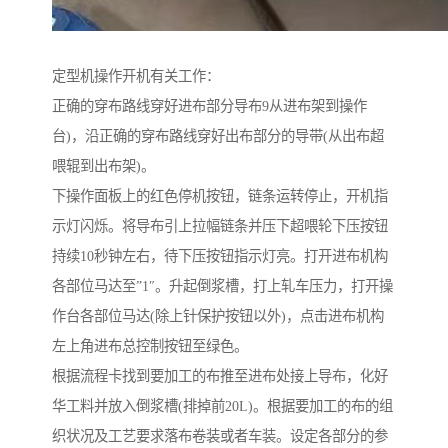
定型机操作开机有关工作：
正确的穿布路线穿好进布部分导布9从进布架到操作
台)，沿正确的穿布路线穿好出布部分的导带(从出布超
喂辊到出布架)。
下操作面板上的红色停机按钮，链条运转停止，开机指
示灯闪烁。将导布引上拉幅链条并压下超喂轮下压按钮
持续10秒钟左右，待下压按钮指示灯亮。打开进布机构
各部位马达至”1″。升起倒浆槽，打上轧车压力，打开操
作台各部位马达(除上针保护按钮以外)，点击进布机构
左上角进布总控制按钮至绿色。
根据流程卡找到要加工的布推至进布处接上导布，化好
华工料并放入倒浆槽(排掉前20L)。根据要加工的布的组
织状况及工艺要求落布卷装或者车装。设定各部分的参