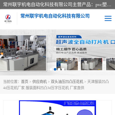
常州联宇机电自动化科技有限公司主营产品：pvc塑料焊机、高频热合机、软膜天花压边机、服装布料凹凸压花机、布料3d压印设备、服装植胶设备、超声波布料花边机、无纺布热合机、全自动压花机。
常州联宇机电自动化科技有限公司
压花定型机以及压花模具
超声波热合机
高频热合机
超声波花边机
超声波复合压花机
凹凸压花机压标机
当前位置：
首页
>
供应商机
>
双头油压凹凸压花机
> 天津服装凹凸
3040凹凸压花机
双头服装凹凸压花机
4d压花机厂家 服装面料凹凸3d压字压花机 厂家直供
双头油压凹凸压花机
大压力油压凹凸定型机
高频压花压标机
自动超声波打片成型机