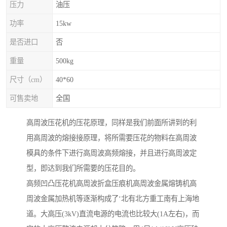
压力
油压
功率
15kw
是否进口
否
重量
500kg
尺寸（cm）
40*60
可售卖地
全国
高周波压花机的压花原理，同样是我们前面所讲到的利
用高周波的熔接接原理，将所需要压花的物料在高周波
模具的条件下进行高周波高频熔接，并且进行高周波定
型，即达到我们所需要的压花目的。
高频凹凸压花机高周波折盒压痕机高周波金属熔铸机高
周波金属加热机等逐渐构成了‘北有北方重工南有上海地
道。大高压(3kV)直流电源的电流也比较大(1A左右)，而