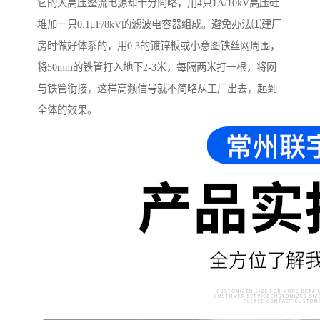
它的大高压整流电源却十分简略，用4只1A/10kV高压硅
堆加一只0.1μF/8kV的滤波电容器组成。避免办法⑴建厂
房时做好体系的，用0.3的镀锌板或小意图铁丝网周围，
将50mm的铁管打入地下2-3米，每隔两米打一根，将网
与铁管衔接，这样高频信号就不简略从工厂出去，起到
全体的效果。