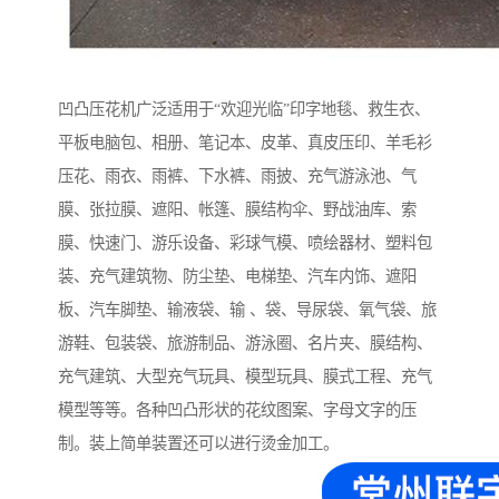
凹凸压花机广泛适用于“欢迎光临”印字地毯、救生衣、
平板电脑包、相册、笔记本、皮革、真皮压印、羊毛衫
压花、雨衣、雨裤、下水裤、雨披、充气游泳池、气
膜、张拉膜、遮阳、帐篷、膜结构伞、野战油库、索
膜、快速门、游乐设备、彩球气模、喷绘器材、塑料包
装、充气建筑物、防尘垫、电梯垫、汽车内饰、遮阳
板、汽车脚垫、输液袋、输 、袋、导尿袋、氧气袋、旅
游鞋、包装袋、旅游制品、游泳圈、名片夹、膜结构、
充气建筑、大型充气玩具、模型玩具、膜式工程、充气
模型等等。各种凹凸形状的花纹图案、字母文字的压
制。装上简单装置还可以进行烫金加工。