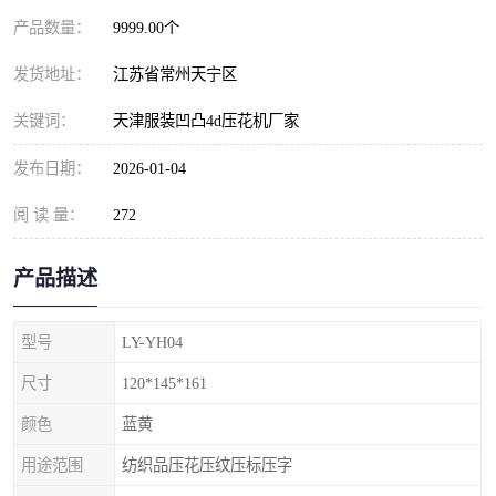
产品数量：
9999.00个
发货地址：
江苏省常州天宁区
关键词：
天津服装凹凸4d压花机厂家
发布日期：
2026-01-04
阅 读 量：
272
产品描述
型号
LY-YH04
尺寸
120*145*161
颜色
蓝黄
用途范围
纺织品压花压纹压标压字