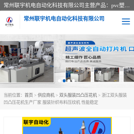
常州联宇机电自动化科技有限公司主营产品：pvc塑料焊机、高频热合机、软膜天花压边机、服装布料凹凸压花机、布料3d压印设备、服装植胶设备、超声波布料花边机、无纺布热合机、全自动压花机。
常州联宇机电自动化科技有限公司
压花定型机以及压花模具
超声波热合机
高频热合机
超声波花边机
超声波复合压花机
凹凸压花机压标机
当前位置：
首页
>
供应商机
>
双头服装凹凸压花机
> 浙江双头服装
3040凹凸压花机
双头服装凹凸压花机
凹凸压花机生产厂家 服装针织布料压纹机 性能稳定
双头油压凹凸压花机
大压力油压凹凸定型机
高频压花压标机
自动超声波打片成型机