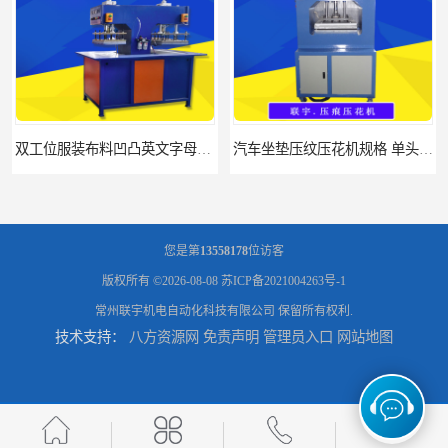
双工位服装布料凹凸英文字母压字机找联宇制造厂
汽车坐垫压纹压花机规格 单头大台面凹凸压花机 现货供应
您是第
13558178
位访客
版权所有 ©2026-08-08
苏ICP备2021004263号-1
常州联宇机电自动化科技有限公司
保留所有权利.
技术支持：
八方资源网
免责声明
管理员入口
网站地图
浙江布料凹凸4d压纹机生产厂家 服装凹凸4d压纹植胶机 经济实惠
面料凹凸压纹机厂家 毛巾干发巾压标压logo设备 性能稳定