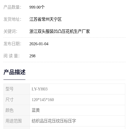
产品数量：
999.00个
发货地址：
江苏省常州天宁区
关键词：
浙江双头服装凹凸压花机生产厂家
发布日期：
2026-01-04
阅 读 量：
298
产品描述
型号
LY-YH03
尺寸
120*145*160
颜色
蓝黄
用途范围
纺织品压花压纹压标压字