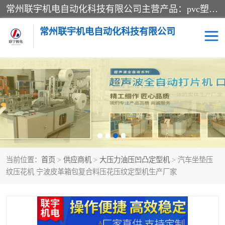
常州联宇机电自动化科技有限公司主营产品：pvc塑料焊机、高频热合机、软膜天花压边机、服装布料凹凸压花机、布料3d压印设备、服装植胶设备、超声波布料花边机、无纺布热合机、全自动压花机。
常州联宇机电自动化科技有限公司
压花定型机以及压花模具
超声波热合机
高频热合机
超声波花边机
超声波复合压花机
凹凸压花机压标机
当前位置：
首页
>
供应商机
>
大压力油压凹凸定型机
> 汽车坐垫压
3040凹凸压花机
双头服装凹凸压花机
纹压花机 宁波皮革箱包复合料压花压纹定型机生产厂家
双头油压凹凸压花机
大压力油压凹凸定型机
高频压花压标机
自动超声波打片成型机