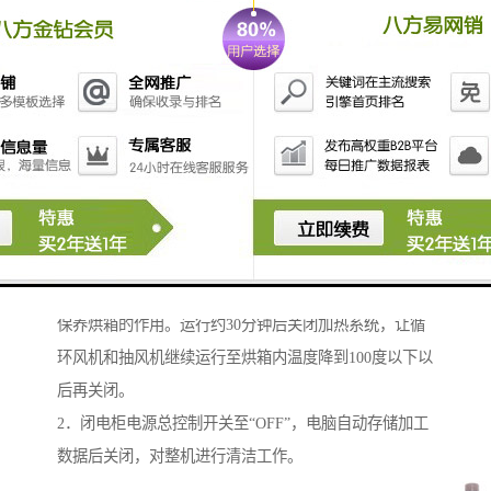
2． 加工完布后把导布引入到操作台处,撕开导布,点击进
布总控制按钮至红色,关闭上针保护按钮至“0”。开动机
器后半部分，待导布头到达出布 超喂辊时停机，把导布
与导带连接，关闭冷却筒张力马达至“0”开动机器后半部
分至导布完全出出布架停机。关闭出布总控制按钮至红
色，开动机器让链条空转。
1． 击烘箱按钮进入加热系统界面，设定加热温度150
度，循环风机功率50%，抽风机手动控制并以功率抽
风，这样可以有效的清除烘箱内残存的湿气，从而起到
保养烘箱的作用。运行约30分钟后关闭加热系统，让循
环风机和抽风机继续运行至烘箱内温度降到100度以下以
后再关闭。
2．闭电柜电源总控制开关至“OFF”，电脑自动存储加工
数据后关闭，对整机进行清洁工作。