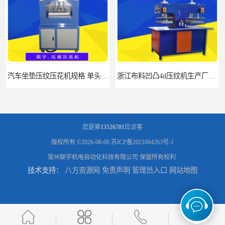
汽车坐垫压纹压花机规格 单头大台面凹凸压花机 现货供应
浙江布料凹凸4d压纹机生产厂家 服装凹凸4d压纹植胶机 经济实惠
您是第
13526781
位访客
版权所有 ©2026-08-06
苏ICP备2021004263号-1
常州联宇机电自动化科技有限公司
保留所有权利.
技术支持：
八方资源网
免责声明
管理员入口
网站地图
面料凹凸压纹机厂家 毛巾干发巾压标压logo设备 性能稳定
浙江布料凹凸4d压纹机厂家 服装针织布料凹凸压纹机 性能稳定