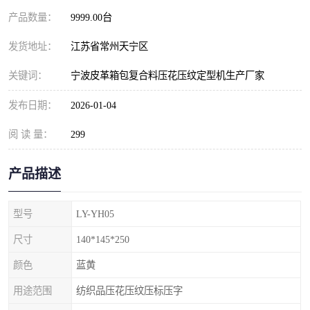
产品数量：
9999.00台
发货地址：
江苏省常州天宁区
关键词：
宁波皮革箱包复合料压花压纹定型机生产厂家
发布日期：
2026-01-04
阅 读 量：
299
产品描述
型号
LY-YH05
尺寸
140*145*250
颜色
蓝黄
用途范围
纺织品压花压纹压标压字