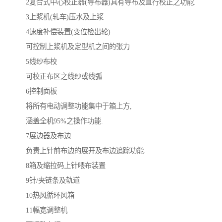
2复合式中心校正器(导布器)具有导布及直行校正之功能.
3上浆机(轧车)压水及上浆
4速度补偿装置(变位检出轮)
可控制上浆机及定型机之间的张力
5线纱布校
可校正布区之线纱或线弧
6控制面板
将所有电动调整功能集中于箱上方,
涵盖全机95%之操作功能.
7展边器及布边
负责上针前布边的展开及布边追踪功能.
8箱及缩拉码上针喂布装置
9针/夹链条及轨道
10热风循环风箱
11幅宽调整机