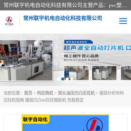
常州联宇机电自动化科技有限公司主营产品：pvc塑料焊机、高频热合机、软膜天花压边机、服装布料凹凸压花机、布料3d压印设备、服装植胶设备、超声波布料花边机、无纺布热合机、全自动压花机。
常州联宇机电自动化科技有限公司
压花定型机以及压花模具
超声波热合机
高频热合机
超声波花边机
超声波复合压花机
凹凸压花机压标机
当前位置：
首页
>
供应商机
>
双头油压凹凸压花机
> 服装针织布料
3040凹凸压花机
双头服装凹凸压花机
压纹机规格 服装凹凸4d压纹植胶机 性能稳定
双头油压凹凸压花机
大压力油压凹凸定型机
高频压花压标机
自动超声波打片成型机