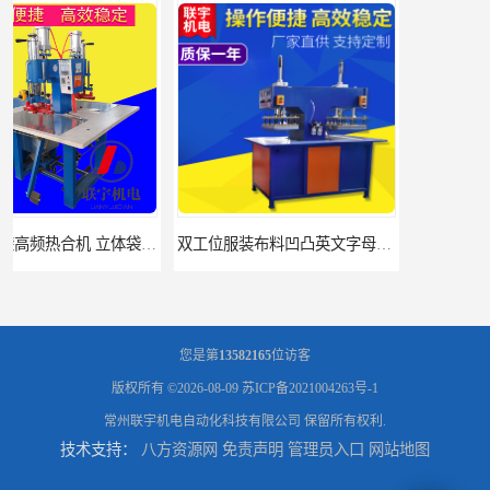
双工位服装布料凹凸英文字母压字机找联宇制造厂
汽车坐垫压纹压花机规格 单头大台面凹凸压花机 现货供应
您是第
13582165
位访客
版权所有 ©2026-08-09
苏ICP备2021004263号-1
常州联宇机电自动化科技有限公司
保留所有权利.
技术支持：
八方资源网
免责声明
管理员入口
网站地图