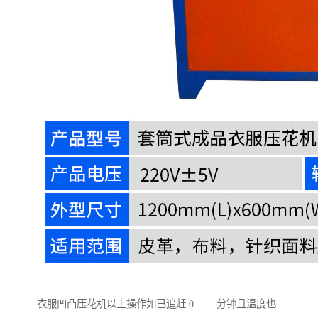
衣服凹凸压花机以上操作如已追赶 0—— 分钟且温度也