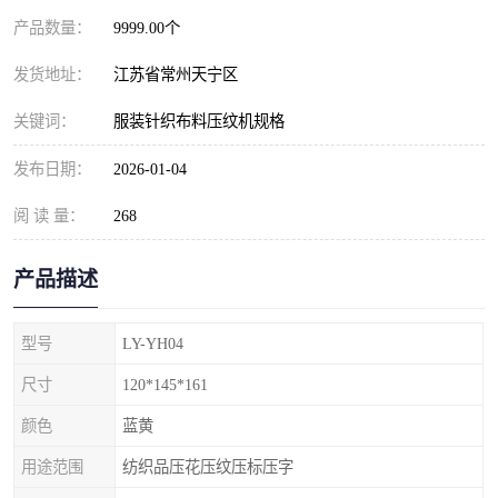
产品数量：
9999.00个
发货地址：
江苏省常州天宁区
关键词：
服装针织布料压纹机规格
发布日期：
2026-01-04
阅 读 量：
268
产品描述
型号
LY-YH04
尺寸
120*145*161
颜色
蓝黄
用途范围
纺织品压花压纹压标压字