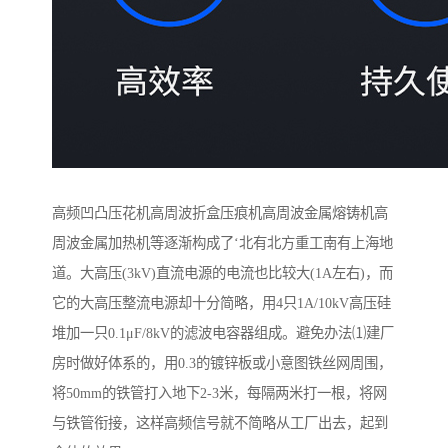
高频凹凸压花机高周波折盒压痕机高周波金属熔铸机高
周波金属加热机等逐渐构成了‘北有北方重工南有上海地
道。大高压(3kV)直流电源的电流也比较大(1A左右)，而
它的大高压整流电源却十分简略，用4只1A/10kV高压硅
堆加一只0.1μF/8kV的滤波电容器组成。避免办法⑴建厂
房时做好体系的，用0.3的镀锌板或小意图铁丝网周围，
将50mm的铁管打入地下2-3米，每隔两米打一根，将网
与铁管衔接，这样高频信号就不简略从工厂出去，起到