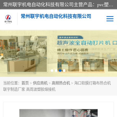
常州联宇机电自动化科技有限公司主营产品：pvc塑料焊机、高频热合机、软膜天花压边机、服装布料凹凸压花机、布料3d压印设备、服装植胶设备、超声波布料花边机、无纺布热合机、全自动压花机。
常州联宇机电自动化科技有限公司
压花定型机以及压花模具
超声波热合机
高频热合机
超声波花边机
超声波复合压花机
凹凸压花机压标机
当前位置：
首页
>
供应商机
>
高频热合机
> 海口软膜灯箱布热合机
3040凹凸压花机
双头服装凹凸压花机
联宇制造厂家 高周波塑胶熔接机
双头油压凹凸压花机
大压力油压凹凸定型机
高频压花压标机
自动超声波打片成型机