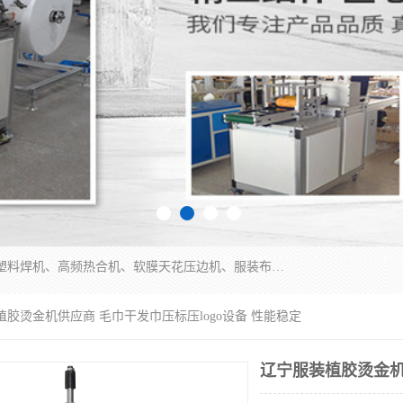
常州联宇机电自动化科技有限公司主营产品：pvc塑料焊机、高频热合机、软膜天花压边机、服装布料凹凸压花机、布料3d压印设备、服装植胶设备、超声波布料花边机、无纺布热合机、全自动压花机。
植胶烫金机供应商 毛巾干发巾压标压logo设备 性能稳定
辽宁服装植胶烫金机