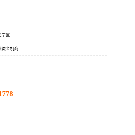
天宁区
胶烫金机商
1778