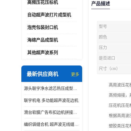
高频压花压标机
产品描述
自动超声波打片成型机
型号
泡壳包装封口机
颜色
海绵产品成型机
压力
其他超声波系列
是否进口
尺寸（cm）
最新供应商机
更多
高周波压花
源头联宇净水滤芯热压成型机器 超声波大功率封边机
高频熔接，
联宇机电 多功能超声波花边机
压花机压花
滑台软膜广告布扣边机拼接机用于焊接热合拼接作用
根据高周波
编织袋缝合机 超声波无线缝合机 厂家现货供应
塑胶类压花材