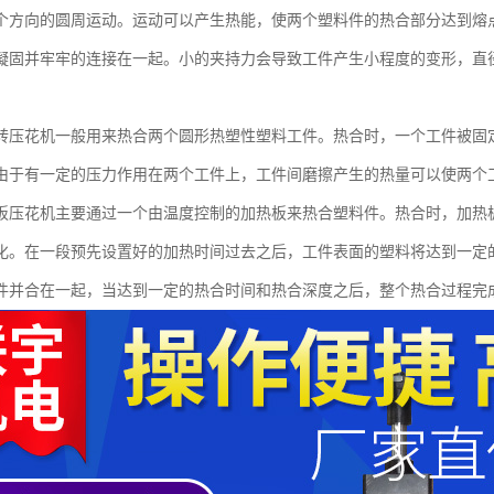
个方向的圆周运动。运动可以产生热能，使两个塑料件的热合部分达到熔
凝固并牢牢的连接在一起。小的夹持力会导致工件产生小程度的变形，直径
转压花机一般用来热合两个圆形热塑性塑料工件。热合时，一个工件被固
由于有一定的压力作用在两个工件上，工件间磨擦产生的热量可以使两个
板压花机主要通过一个由温度控制的加热板来热合塑料件。热合时，加热
化。在一段预先设置好的加热时间过去之后，工件表面的塑料将达到一定
件并合在一起，当达到一定的热合时间和热合深度之后，整个热合过程完