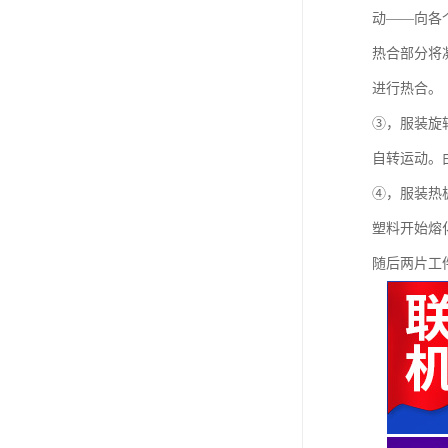
动——向各
热合部分将
进行热合。
③，服装旋
自转运动。
④，服装热
塑料开始熔
随后两片工