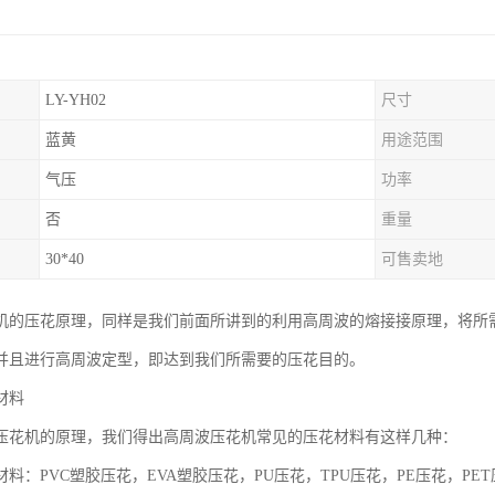
LY-YH02
尺寸
蓝黄
用途范围
气压
功率
否
重量
30*40
可售卖地
机的压花原理，同样是我们前面所讲到的利用高周波的熔接接原理，将所
并且进行高周波定型，即达到我们所需要的压花目的。
材料
压花机的原理，我们得出高周波压花机常见的压花材料有这样几种：
料：PVC塑胶压花，EVA塑胶压花，PU压花，TPU压花，PE压花，PET