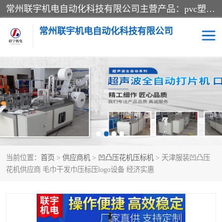
常州联宇机电自动化科技有限公司主营产品：pvc塑料焊机、高频热合机、软膜天花压边机、服装布料凹凸压花机、布料3d压印设备、服装植胶设备、超声波布料花边机、无纺布热合机、全自动压花机。
常州联宇机电自动化科技有限公司
压花定型机以及压花模具
超声波热合机
高频热合机
超声波花边机
超声波复合压花机
凹凸压花机压标机
当前位置：
首页
>
供应商机
>
凹凸压花机压标机
> 天津服装凹凸压
3040凹凸压花机
双头服装凹凸压花机
花机供应商 毛巾干发巾压标压logo设备 经济实惠
双头油压凹凸压花机
大压力油压凹凸定型机
高频压花压标机
自动超声波打片成型机