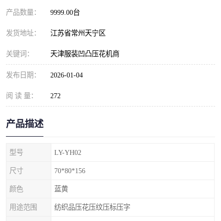
产品数量：
9999.00台
发货地址：
江苏省常州天宁区
关键词：
天津服装凹凸压花机商
发布日期：
2026-01-04
阅 读 量：
272
产品描述
型号
LY-YH02
尺寸
70*80*156
颜色
蓝黄
用途范围
纺织品压花压纹压标压字