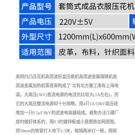
高频凹凸压花机高周波折盒压痕机高周波金属熔铸机高
周波金属加热机等逐渐构成了‘北有北方重工南有上海地
道。大高压(3kV)直流电源的电流也比较大(1A左右)，而
它的大高压整流电源却十分简略，用4只1A/10kV高压硅
堆加一只0.1μF/8kV的滤波电容器组成。避免办法⑴建厂
房时做好体系的，用0.3的镀锌板或小意图铁丝网周围，
将50mm的铁管打入地下2-3米，每隔两米打一根，将网