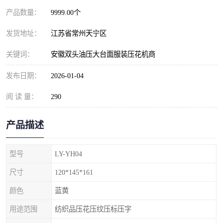
产品数量：
9999.00个
发货地址：
江苏省常州天宁区
关键词：
安徽双头油压大台面服装压花机商
发布日期：
2026-01-04
阅 读 量：
290
产品描述
型号
LY-YH04
尺寸
120*145*161
颜色
蓝黄
用途范围
纺织品压花压纹压标压字