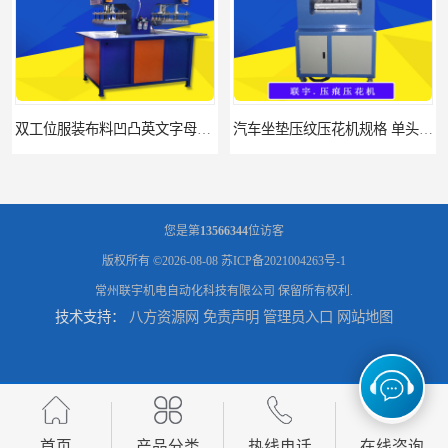
双工位服装布料凹凸英文字母压字机找联宇制造厂
汽车坐垫压纹压花机规格 单头大台面凹凸压花机 现货供应
您是第
13566344
位访客
版权所有 ©2026-08-08
苏ICP备2021004263号-1
常州联宇机电自动化科技有限公司
保留所有权利.
技术支持：
八方资源网
免责声明
管理员入口
网站地图
浙江布料凹凸4d压纹机生产厂家 服装凹凸4d压纹植胶机 经济实惠
面料凹凸压纹机厂家 毛巾干发巾压标压logo设备 性能稳定
首页
产品分类
热线电话
在线咨询