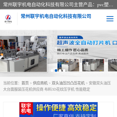
常州联宇机电自动化科技有限公司主营产品：pvc塑料焊机、高频热合机、软膜天花压边机、服装布料凹凸压花机、布料3d压印设备、服装植胶设备、超声波布料花边机、无纺布热合机、全自动压花机。
常州联宇机电自动化科技有限公司
压花定型机以及压花模具
超声波热合机
高频热合机
超声波花边机
超声波复合压花机
凹凸压花机压标机
当前位置：
首页
>
供应商机
>
双头油压凹凸压花机
> 安徽双头油压
3040凹凸压花机
双头服装凹凸压花机
大台面服装压花机供应商 布料3D花纹压字机 性能稳定
双头油压凹凸压花机
大压力油压凹凸定型机
高频压花压标机
自动超声波打片成型机