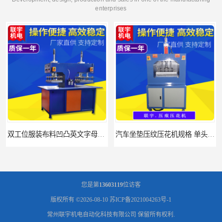
enterprises
双工位服装布料凹凸英文字母压字机找联宇制造厂
汽车坐垫压纹压花机规格 单头大台面凹凸压花机 现货供应
您是第
13603119
位访客
版权所有 ©2026-08-10
苏ICP备2021004263号-1
常州联宇机电自动化科技有限公司
保留所有权利.