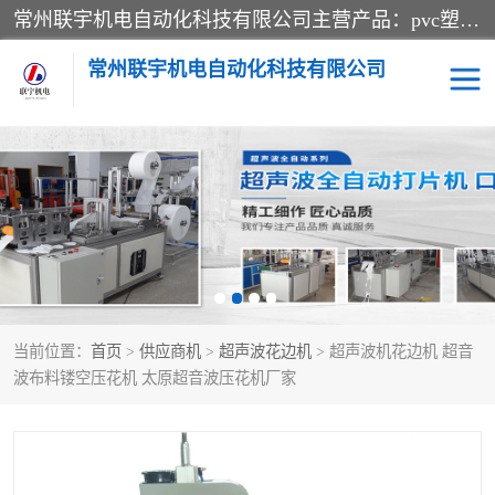
常州联宇机电自动化科技有限公司主营产品：pvc塑料焊机、高频热合机、软膜天花压边机、服装布料凹凸压花机、布料3d压印设备、服装植胶设备、超声波布料花边机、无纺布热合机、全自动压花机。
常州联宇机电自动化科技有限公司
压花定型机以及压花模具
超声波热合机
高频热合机
超声波花边机
超声波复合压花机
凹凸压花机压标机
当前位置：
首页
>
供应商机
>
超声波花边机
> 超声波机花边机 超音
3040凹凸压花机
双头服装凹凸压花机
波布料镂空压花机 太原超音波压花机厂家
双头油压凹凸压花机
大压力油压凹凸定型机
高频压花压标机
自动超声波打片成型机