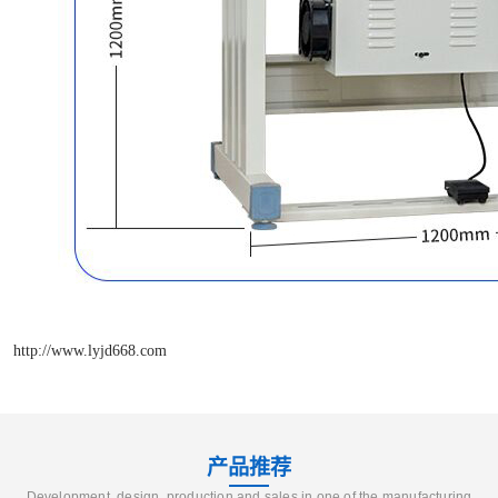
http://www.lyjd668.com
产品推荐
Development, design, production and sales in one of the manufacturing