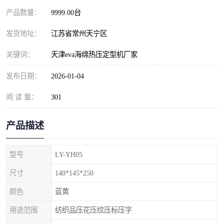
产品数量：
9999.00台
发货地址：
江苏省常州天宁区
关键词：
天津eva海绵热压定型机厂家
发布日期：
2026-01-04
阅 读 量：
301
产品描述
型号
LY-YH05
尺寸
140*145*250
颜色
蓝黄
用途范围
纺织品压花压纹压标压字