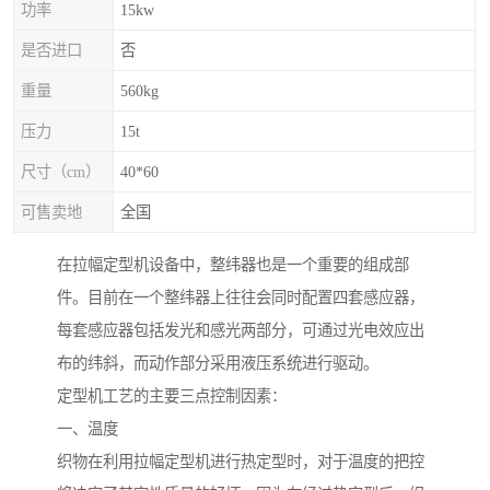
功率
15kw
是否进口
否
重量
560kg
压力
15t
尺寸（cm）
40*60
可售卖地
全国
在拉幅定型机设备中，整纬器也是一个重要的组成部
件。目前在一个整纬器上往往会同时配置四套感应器，
每套感应器包括发光和感光两部分，可通过光电效应出
布的纬斜，而动作部分采用液压系统进行驱动。
定型机工艺的主要三点控制因素：
一、温度
织物在利用拉幅定型机进行热定型时，对于温度的把控