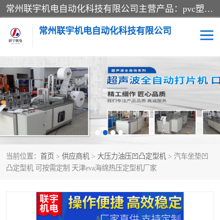
常州联宇机电自动化科技有限公司主营产品：pvc塑料焊机、高频热合机、软膜天花压边机、服装布料凹凸压花机、布料3d压印设备、服装植胶设备、超声波布料花边机、无纺布热合机、全自动压花机。
常州联宇机电自动化科技有限公司
压花定型机以及压花模具
超声波热合机
高频热合机
超声波花边机
超声波复合压花机
凹凸压花机压标机
当前位置：
首页
>
供应商机
>
大压力油压凹凸定型机
> 汽车坐垫凹
3040凹凸压花机
双头服装凹凸压花机
凸定型机 可按需定制 天津eva海绵热压定型机厂家
双头油压凹凸压花机
大压力油压凹凸定型机
高频压花压标机
自动超声波打片成型机