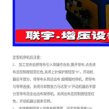
定型机停机后注意：
2． 加工完布后把导布引入到操作台处,撕开导布,点击进
布总控制按钮至红色,关闭上针保护按钮至“0”。开动机
器后半部分，待导布头到达出布 超喂辊时停机，把导布
与导带连接，关闭冷却筒张力马达至“0”开动机器后半部
分至导布完全出出布架停机。关闭出布总控制按钮至红
色，开动机器让链条空转。
1． 击烘箱按钮进入加热系统界面，设定加热温度150