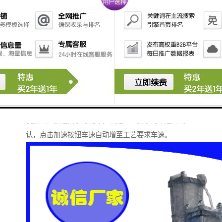
各部位马达至”1″。升起倒浆槽，打上轧车压力，打开操
作台各部位马达(除上针保护按钮以外)，点击进布机构
左上角进布总控制按钮至绿色。
根据流程卡找到要加工的布推至进布处接上导布，化好
华工料并放入倒浆槽(排掉前20L)。根据要加工的布的组
织状况及工艺要求落布卷装或者车装。设定各部分的参
数，根据要加工的布的纬斜情况预设整纬器中快/中慢，
左快/右快。打铃通知进落布准备开机，待回铃后按下开
机按钮，加速指示灯闪烁，设定工艺要求的车速并确
认，点击加速按钮车速自动增至工艺要求车速。