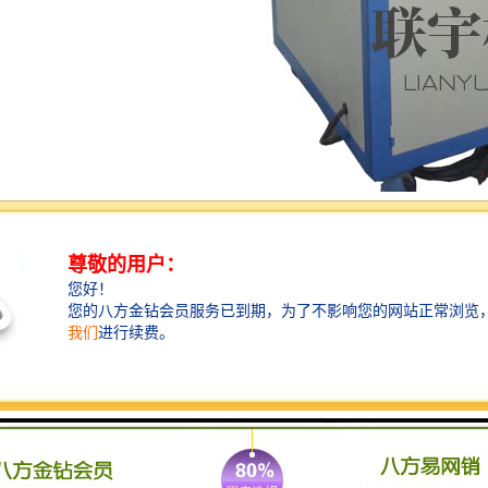
定型机操作开机有关工作：
正确的穿布路线穿好进布部分导布9从进布架到操作
台)，沿正确的穿布路线穿好出布部分的导带(从出布超
喂辊到出布架)。
下操作面板上的红色停机按钮，链条运转停止，开机指
示灯闪烁。将导布引上拉幅链条并压下超喂轮下压按钮
持续10秒钟左右，待下压按钮指示灯亮。打开进布机构