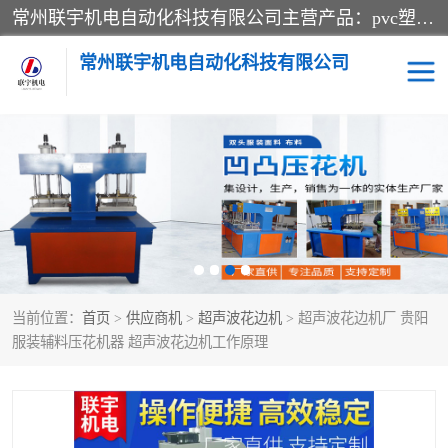
常州联宇机电自动化科技有限公司主营产品：pvc塑料焊机、高频热合机、软膜天花压边机、服装布料凹凸压花机、布料3d压印设备、服装植胶设备、超声波布料花边机、无纺布热合机、全自动压花机。
常州联宇机电自动化科技有限公司
压花定型机以及压花模具
超声波热合机
高频热合机
超声波花边机
超声波复合压花机
凹凸压花机压标机
当前位置：
首页
>
供应商机
>
超声波花边机
> 超声波花边机厂 贵阳
3040凹凸压花机
双头服装凹凸压花机
服装辅料压花机器 超声波花边机工作原理
双头油压凹凸压花机
大压力油压凹凸定型机
高频压花压标机
自动超声波打片成型机