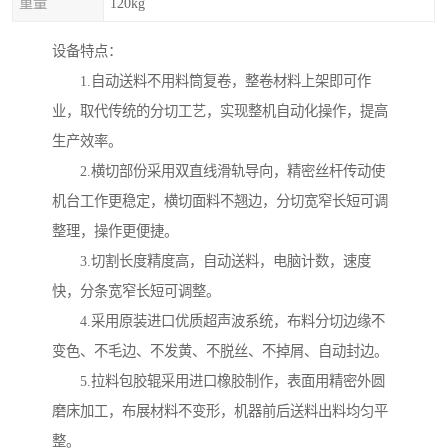
重量
120kg
设备特点：
1.自动送料不用料筒复卷，整卷材料上架即可作
业，取代传统的分切工艺，实现整机自动化操作，提高
生产效率。
2.横切部份采用双直线滑轨导向，精密丝杆传动使
机台工作更稳定，横切面料不翘边，分切宽窄长短可调
整理，操作更便捷。
3.切割长度精度高，自动送料，电脑计数，速度
快，分条宽窄长短可调整。
4.采用原装进口优质超声波系统，布料分切边缘不
变色、不毛边、不发黄、不脱丝、不掉屑、自动封边。
5.拉料包胶辊采用进口橡胶制作，表面用精密外圆
磨床加工，布展材料不变形，机器前后送料出料均匀平
整。