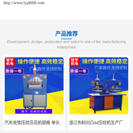
http://www.lyjd668.com
产品推荐
Development, design, production and sales in one of the manufacturing
enterprises
应
浙江布料凹凸4d压纹机生产厂家 服装凹凸4d压纹植胶机 经济实惠