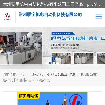
常州联宇机电自动化科技有限公司主营产品：pvc塑料焊机、高频热合机、软膜天花压边机、服装布料凹凸压花机、布料3d压印设备、服装植胶设备、超声波布料花边机、无纺布热合机、全自动压花机。
常州联宇机电自动化科技有限公司
压花定型机以及压花模具
超声波热合机
高频热合机
超声波花边机
超声波复合压花机
凹凸压花机压标机
当前位置：
首页
>
供应商机
>
双头服装凹凸压花机
> 服装凹凸布料
3040凹凸压花机
双头服装凹凸压花机
压花机 杭州服装凹凸布料压花机
双头油压凹凸压花机
大压力油压凹凸定型机
高频压花压标机
自动超声波打片成型机