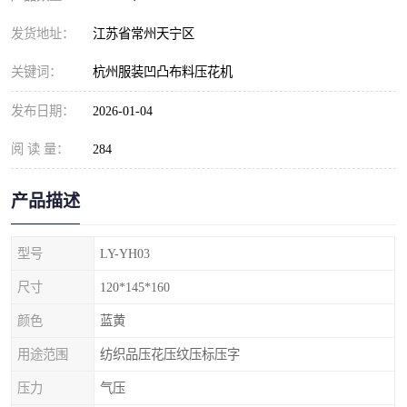
发货地址：
江苏省常州天宁区
关键词：
杭州服装凹凸布料压花机
发布日期：
2026-01-04
阅 读 量：
284
产品描述
型号
LY-YH03
尺寸
120*145*160
颜色
蓝黄
用途范围
纺织品压花压纹压标压字
压力
气压