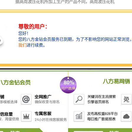
据高周波压花机所加工生产的产品不同，高周波压花机
还有的其他说法，如，地毯压花机，门垫压花机，汽车
脚垫压花机，玉石床垫压花机，鞋面压花机，箱包压花
机，皮标压花机，商标压花机。高周波压花机的压花原
理，同样是我们前面所讲到的利用高周波的熔接接原
理，将所需要压花的物料在高周波模具的条件下进行高
周波高频熔接，并且进行高周波定型，即达到我们所需
要的压花目的。