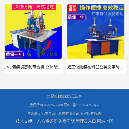
PVC包装袋高频热合机 立体袋焊接机 找联宇生产厂家
双工位服装布料凹凸英文字母压字机找联宇制造厂
您是第
13562372
位访客
版权所有 ©2026-08-08
苏ICP备2021004263号-1
常州联宇机电自动化科技有限公司
保留所有权利.
技术支持：
八方资源网
免责声明
管理员入口
网站地图