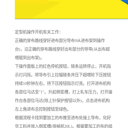
定型机操作开机有关工作：
正确的穿布路线穿好进布部分导布9从进布架到操作
台)，沿正确的穿布路线穿好出布部分的导带(从出布超
喂辊到出布架)。
下操作面板上的红色停机按钮，链条运转停止，开机指
示灯闪烁。将导布引上拉幅链条并压下超喂轮下压按钮
持续10秒钟左右，待下压按钮指示灯亮。打开进布机构
各部位马达至”1″。升起倒浆槽，打上轧车压力，打开操
作台各部位马达(除上针保护按钮以外)，点击进布机构
左上角进布总控制按钮至绿色。
根据流程卡找到要加工的布推至进布处接上导布，化好
华工料并放入倒浆槽(排掉前20L)。根据要加工的布的组