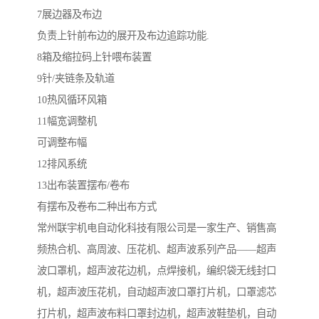
7展边器及布边
负责上针前布边的展开及布边追踪功能.
8箱及缩拉码上针喂布装置
9针/夹链条及轨道
10热风循环风箱
11幅宽调整机
可调整布幅
12排风系统
13出布装置摆布/卷布
有摆布及卷布二种出布方式
常州联宇机电自动化科技有限公司是一家生产、销售高
频热合机、高周波、压花机、超声波系列产品——超声
波口罩机，超声波花边机，点焊接机，编织袋无线封口
机，超声波压花机，自动超声波口罩打片机，口罩滤芯
打片机，超声波布料口罩封边机，超声波鞋垫机，自动