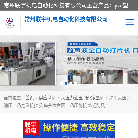
常州联宇机电自动化科技有限公司主营产品：pvc塑料焊机、高频热合机、软膜天花压边机、服装布料凹凸压花机、布料3d压印设备、服装植胶设备、超声波布料花边机、无纺布热合机、全自动压花机。
常州联宇机电自动化科技有限公司
压花定型机以及压花模具
超声波热合机
高频热合机
超声波花边机
超声波复合压花机
凹凸压花机压标机
当前位置：
首页
>
供应商机
>
大压力油压凹凸定型机
> 沈阳大压力
3040凹凸压花机
双头服装凹凸压花机
油压凹凸定型机批发 单头大台面凹凸压花机 欢迎订购
双头油压凹凸压花机
大压力油压凹凸定型机
高频压花压标机
自动超声波打片成型机