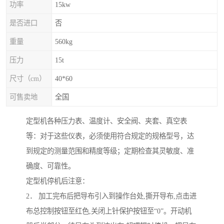
功率
15kw
是否进口
否
重量
560kg
压力
15t
尺寸（cm）
40*60
可售卖地
全国
定型机各种压力表、温度计、安全阀、夹套、真空表
等：对于这些仪表，必须使用符合规定的规格型号，达
到规定的测量范围和精度等级；定期检查其灵敏度、准
确度、可靠性。
定型机停机后注意：
2． 加工完布后把导布引入到操作台处,撕开导布,点击进
布总控制按钮至红色,关闭上针保护按钮至“0”。开动机