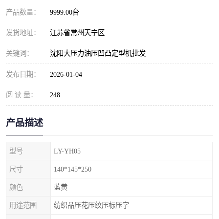
产品数量：
9999.00台
发货地址：
江苏省常州天宁区
关键词：
沈阳大压力油压凹凸定型机批发
发布日期：
2026-01-04
阅 读 量：
248
产品描述
型号
LY-YH05
尺寸
140*145*250
颜色
蓝黄
用途范围
纺织品压花压纹压标压字