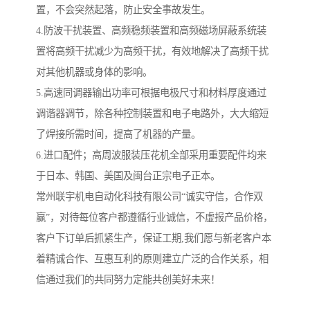
置，不会突然起落，防止安全事故发生。
4.防波干扰装置、高频稳频装置和高频磁场屏蔽系统装
置将高频干扰减少为高频干扰，有效地解决了高频干扰
对其他机器或身体的影响。
5.高速同调器输出功率可根据电极尺寸和材料厚度通过
调谐器调节，除各种控制装置和电子电路外，大大缩短
了焊接所需时间，提高了机器的产量。
6.进口配件；高周波服装压花机全部采用重要配件均来
于日本、韩国、美国及闽台正宗电子正本。
常州联宇机电自动化科技有限公司“诚实守信，合作双
赢”，对待每位客户都遵循行业诚信，不虚报产品价格，
客户下订单后抓紧生产，保证工期,我们愿与新老客户本
着精诚合作、互惠互利的原则建立广泛的合作关系，相
信通过我们的共同努力定能共创美好未来！