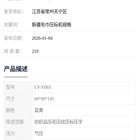
发货地址：
江苏省常州天宁区
关键词：
新疆毛巾压标机规格
发布日期：
2026-01-04
阅 读 量：
219
产品描述
型号
LY-YH01
尺寸
60*60*145
颜色
蓝黄
用途范围
纺织品压花压纹压标压字
压力
气压