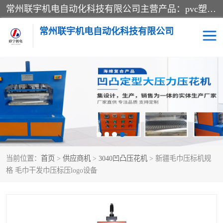
常州联宇机电自动化科技有限公司主营产品：pvc塑料焊机、高频热合机、软膜天花压边机、服装布料凹凸压花机、布料3d压印设备、服装植胶设备、超声波布料花边机、无纺布热合机、全自动压花机。
常州联宇机电自动化科技有限公司
压花定型机以及压花模具
超声波热合机
高频热合机
超声波花边机
超声波复合压花机
凹凸压花机压标机
当前位置：
首页
>
供应商机
>
3040凹凸压花机
> 新疆毛巾压标机规
3040凹凸压花机
双头服装凹凸压花机
格 毛巾干发巾压标压logo设备
双头油压凹凸压花机
大压力油压凹凸定型机
高频压花压标机
自动超声波打片成型机